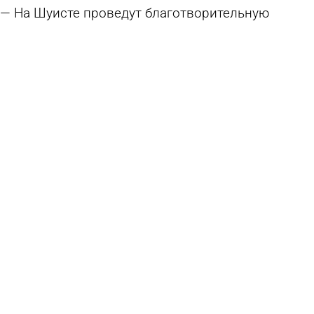
На Шуисте проведут благотворительную
вещевую ярмарку
5 августа 2026 19:01
Общество
В пензенские школы привезли новые учебники
по истории
4 августа 2026 15:45
Учеба
Подсчитано, на сколько подорожал
минимальный набор для школьника
4 августа 2026 08:31
Экономика
В Управлении образования Пензы
высказались об отчислении учеников
3 августа 2026 11:40
Учеба