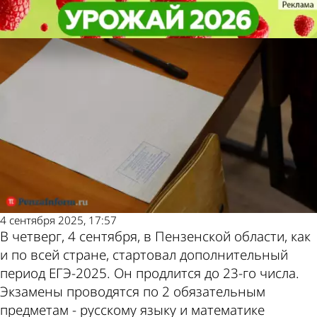
Учеба
Учеба
В Пензенской области стартовал
В Пензенской области стартовал
Другие новости по
Погода и курсы
дополнительный период ЕГЭ
дополнительный период ЕГЭ
теме
валют в Пензе
4 сентября 2025, 17:57
В четверг, 4 сентября, в Пензенской области, как
и по всей стране, стартовал дополнительный
период ЕГЭ-2025. Он продлится до 23-го числа.
Экзамены проводятся по 2 обязательным
предметам - русскому языку и математике