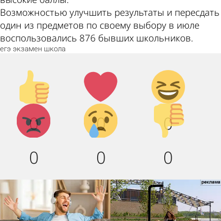
Возможностью улучшить результаты и пересдать
один из предметов по своему выбору в июле
воспользовались 876 бывших школьников.
егэ
экзамен
школа
Палец
Лайк!
Дикий
вверх!
смех!
Агрессия!
Грусть :
Палец
0
0
0
(
вниз!
0
0
0