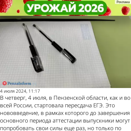
Учеба
Учеба
629 пензенских выпускников
629 пензенских выпускников
решили пересдать ЕГЭ 4 и 5 июля
решили пересдать ЕГЭ 4 и 5 июля
Другие новости
Погода и курсы
по теме
валют в Пензе
4 июля 2024, 11:17
В четверг, 4 июля, в Пензенской области, как и во
всей России, стартовала пересдача ЕГЭ. Это
нововведение, в рамках которого до завершения
основного периода аттестации выпускники могут
попробовать свои силы еще раз, но только по