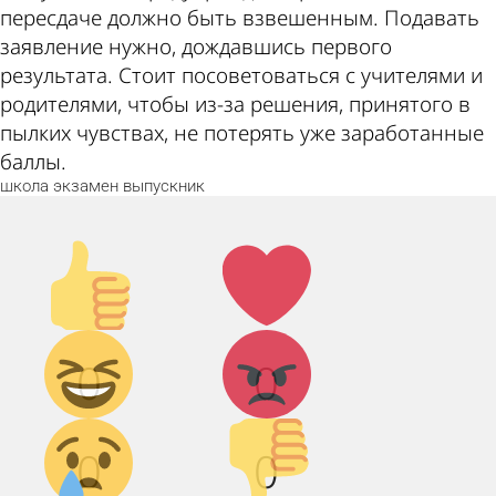
пересдаче должно быть взвешенным. Подавать
заявление нужно, дождавшись первого
результата. Стоит посоветоваться с учителями и
родителями, чтобы из-за решения, принятого в
пылких чувствах, не потерять уже заработанные
баллы.
школа
экзамен
выпускник
Палец
Лайк!
вверх!
Дикий
Агрессия!
0
0
смех!
Грусть :(
Палец
0
0
вниз!