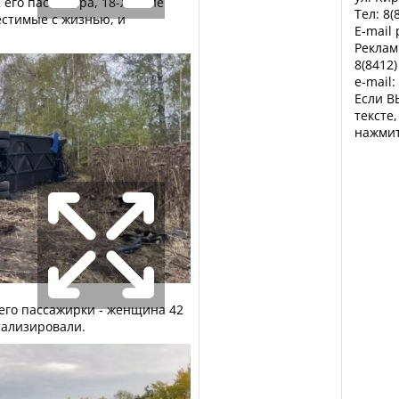
 его пассажира, 18-летние
Тел: 8(
стимые с жизнью, и
E-mail
Реклам
8(8412)
e-mail:
Если В
тексте
нажмит
 его пассажирки - женщина 42
тализировали.