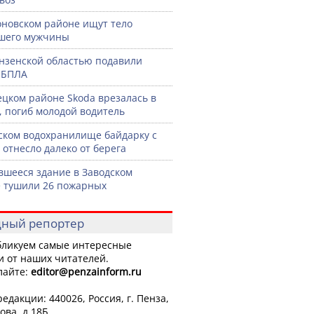
оновском районе ищут тело
шего мужчины
нзенской областью подавили
 БПЛА
ецком районе Skoda врезалась в
, погиб молодой водитель
ском водохранилище байдарку с
 отнесло далеко от берега
вшееся здание в Заводском
 тушили 26 пожарных
ный репортер
ликуем самые интересные
и от наших читателей.
лайте:
editor
@penzainform.ru
едакции: 440026, Россия, г. Пенза,
ова, д.18Б.