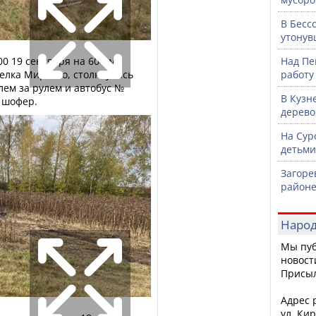
В Бесс
утонув
0 19 сентября на 604-м
Над Пе
селка Мирного, столкнулись
работу
лем за рулем и автобус №
В Кузн
 шофер.
дерево
На Сур
детьми
Загоре
районе
Народ
Мы пуб
новост
Присы
Адрес р
ул. Кир