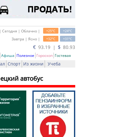
o
o
| Сегодня | Облачно |
+25
C
+24
C
o
o
Завтра | Ясно |
+32
C
+31
C
€
$
93.19 |
80.93
Афиша
Полезное
Гороскоп
Гостевая
ал
Спорт
Из жизни
Учеба
ецкий автобус