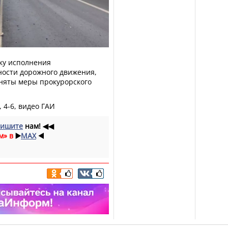
ку исполнения
ности дорожного движения,
няты меры прокурорского
 4-6, видео ГАИ
ишите
нам!
◀◀
м» в
▶️
MAX
◀️