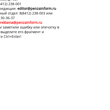
8412) 238-001
 редакции:
editor
@penzainform.ru
ный отдел: 8(8412) 238-003 или
 30-36-37
reklama@penzainform.ru
Ы заметили ошибку или опечатку в
, выделите его фрагмент и
е Ctrl+Enter!