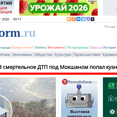
г 2026
|
09:17
Погода 
 народа
Вопрос-ответ
Ликбез
Фотолента
ТВ-программа
Пресса
История
итика
Экономика
Общество
Культура
Происшествия
Кримин
В смертельное ДТП под Мокшаном попал кузн