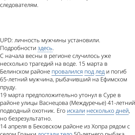
следователям.
ad
UPD: личность мужчины установили.
Подробности
здесь
.
С начала весны в регионе случилось уже
несколько трагедий на воде. 15 марта в
Белинском районе
провалился
под
лед
и погиб
65-летний мужчина, рыбачивший на Ефимском
пруду.
19 марта предположительно утонул в Суре в
районе улицы Васнецова (Междуречье) 41-летний
подводный охотник. Его
искали
несколько
дней
,
но безрезультатно.
14 апреля в Бековском районе из Хопра рядом с
селом Гранки
достали
тело
50-летнего рыбака.