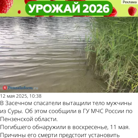
Происшествия
Происшествия
В Засечном в Суре нашли
В Засечном в Суре нашли
Другие новости по
Погода и курсы
погибшего мужчину
погибшего мужчину
теме
валют в Пензе
12 мая 2025, 10:38
В Засечном спасатели вытащили тело мужчины
из Суры. Об этом сообщили в ГУ МЧС России по
Пензенской области.
Погибшего обнаружили в воскресенье, 11 мая.
Причины его смерти предстоит установить