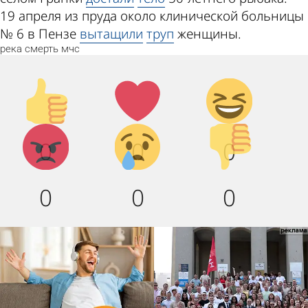
19 апреля из пруда около клинической больницы
№ 6 в Пензе
вытащили
труп
женщины.
река
смерть
мчс
Палец
Лайк!
Дикий
вверх!
смех!
Агрессия!
Грусть
Палец
0
0
0
:(
вниз!
0
0
0