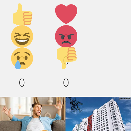
Палец
Лайк!
вверх!
Дикий
Агрессия!
0
0
смех!
Грусть :(
Палец
0
0
вниз!
0
0