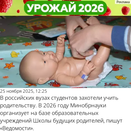
В стране и
В стране и
В российских вузах студентов
В российских вузах студентов
мире
мире
Другие новости
Погода и курсы
захотели учить родительству
захотели учить родительству
по теме
валют в Пензе
25 ноября 2025, 12:25
В российских вузах студентов захотели учить
родительству. В 2026 году Минобрнауки
организует на базе образовательных
учреждений Школы будущих родителей, пишут
«Ведомости».