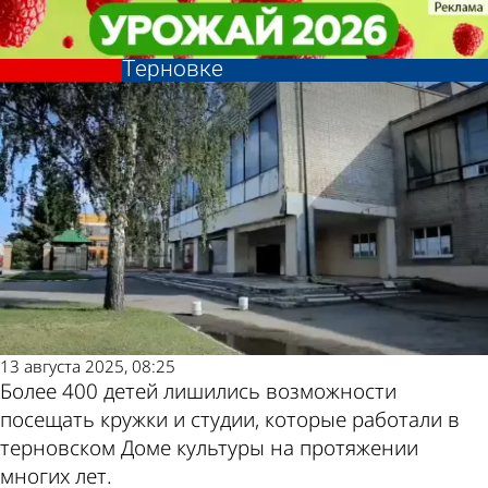
Культура
Культура
Пензенцы записали обращение
Пензенцы записали обращение
после закрытия Дома культуры в
после закрытия Дома культуры в
Другие
Погода и
Терновке
Терновке
новости по
курсы валют
теме
в Пензе
13 августа 2025, 08:25
Более 400 детей лишились возможности
посещать кружки и студии, которые работали в
терновском Доме культуры на протяжении
многих лет.