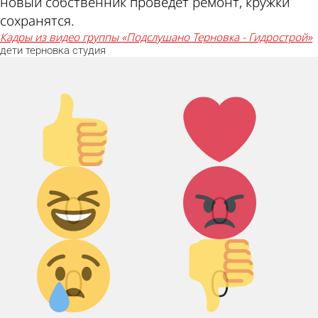
новый собственник проведет ремонт, кружки
сохранятся.
кадры из видео группы «Подслушано Терновка - Гидрострой»
дети
терновка
студия
Палец
Лайк!
вверх!
Дикий
Агрессия!
0
0
смех!
Грусть :(
Палец
0
0
вниз!