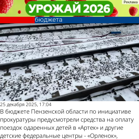
Общество
Общество
Одаренные дети будут
Одаренные дети будут
Другие новости по
Погода и курсы
добираться до «Артека» за счет
добираться до «Артека» за счет
бюджета
бюджета
теме
валют в Пензе
25 декабря 2025, 17:04
В бюджете Пензенской области по инициативе
прокуратуры предусмотрели средства на оплату
поездок одаренных детей в «Артек» и другие
детские федеральные центры - «Орленок»,