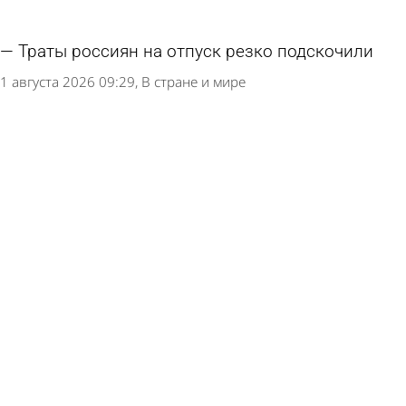
Траты россиян на отпуск резко подскочили
1 августа 2026 09:29
В стране и мире
Число первоклассников в Пензенской области
вновь сократилось
31 июля 2026 12:07
Учеба
На изучение ДНКР в школах отдадут часы
другого предмета
31 июля 2026 11:50
Учеба
Названы симптомы, сигнализирующие о
проблемах со зрением у ребенка