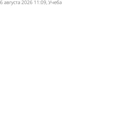
6 августа 2026 11:09
Учеба
Зареченка решила получить миллион рублей
за падение в автобусе
5 августа 2026 15:09
Из жизни
В Каменском районе пьяная попутчица
обокрала водителя на трассе
5 августа 2026 11:00
Криминал
Жительница Кузнецкого района отстояла свою
репутацию в суде
5 августа 2026 09:23
Из жизни
Молодого бековчанина отправили в колонию