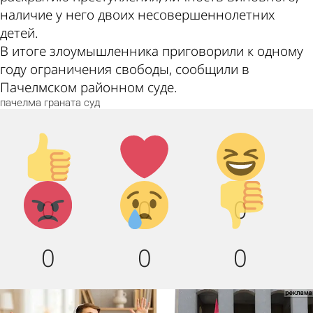
наличие у него двоих несовершеннолетних
детей.
В итоге злоумышленника приговорили к одному
году ограничения свободы, сообщили в
Пачелмском районном суде.
пачелма
граната
суд
Палец
Лайк!
Дикий
вверх!
смех!
Агрессия!
Грусть :
Палец
0
0
0
(
вниз!
0
0
0