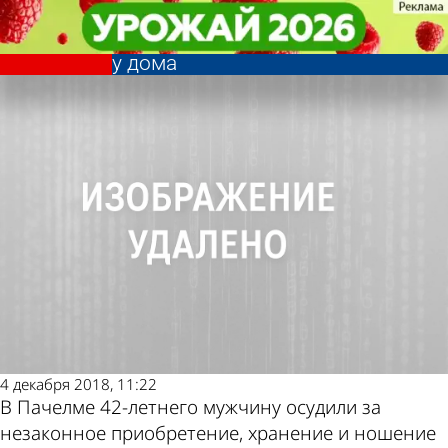
Криминал
Криминал
В Пачелме мужчина после ссоры
В Пачелме мужчина после ссоры
Другие новости по
Погода и курсы
с сожительницей взорвал гранату
с сожительницей взорвал гранату
у дома
у дома
теме
валют в Пензе
4 декабря 2018, 11:22
В Пачелме 42-летнего мужчину осудили за
незаконное приобретение, хранение и ношение