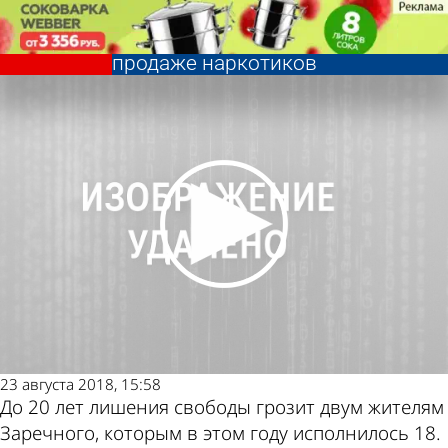
Криминал
Двое 18-летних зареченцев
задержаны по подозрению в
продаже наркотиков
Криминал
Двое 18-летних зареченцев
задержаны по подозрению в
Другие новости
Погода и курсы
продаже наркотиков
по теме
валют в Пензе
23 августа 2018, 15:58
До 20 лет лишения свободы грозит двум жителям
Заречного, которым в этом году исполнилось 18.