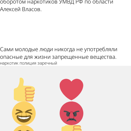
оборотом наркотиков УМВД РФ по области
Алексей Власов.
ad
Сами молодые люди никогда не употребляли
опасные для жизни запрещенные вещества.
наркотик
полиция
заречный
Палец
Лайк!
вверх!
Дикий
Агрессия!
0
0
смех!
Грусть :(
Палец