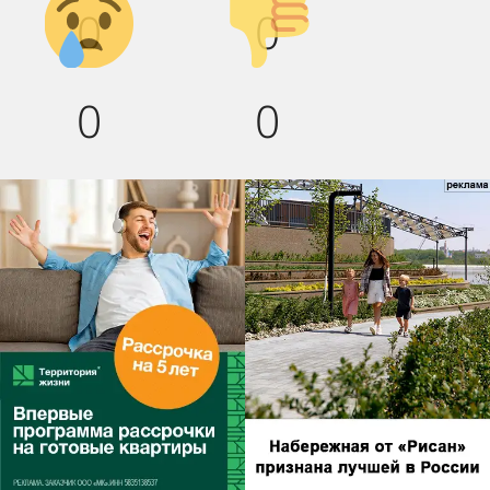
0
0
вниз!
0
0