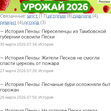
Тег новостей
Тег новостей
«Пески»
«Пески»
Всего найдено 33 новости
Связанные:
мост
(17)
история
(8)
паводок
(4)
ремонт
(4)
остров
(3)
История Пензы: Переселенцы из Тамбовской
губернии освоили Пески
30 марта 2026 07:34
История
История Пензы: Жители Песков не смогли
спасти церковь от пожара
27 марта 2026 07:39
История
История Пензы: Песчаные бури осложняли быт
горожан
26 марта 2026 07:50
История
История Пензы: На острове Пески хотели