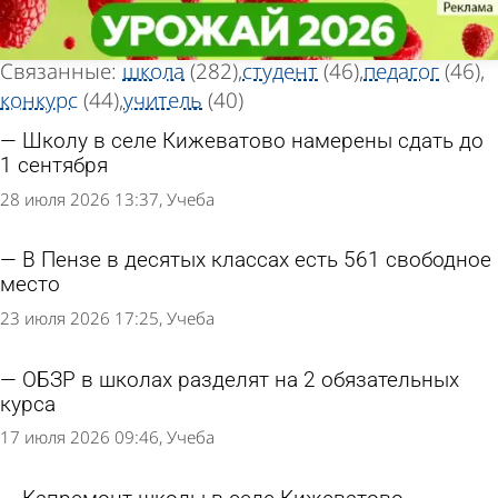
Тег новостей
Тег новостей
«Образование»
«Образование»
Всего найдено 861 новость
Связанные:
школа
(282)
студент
(46)
педагог
(46)
конкурс
(44)
учитель
(40)
Школу в селе Кижеватово намерены сдать до
1 сентября
28 июля 2026 13:37
Учеба
В Пензе в десятых классах есть 561 свободное
место
23 июля 2026 17:25
Учеба
ОБЗР в школах разделят на 2 обязательных
курса
17 июля 2026 09:46
Учеба