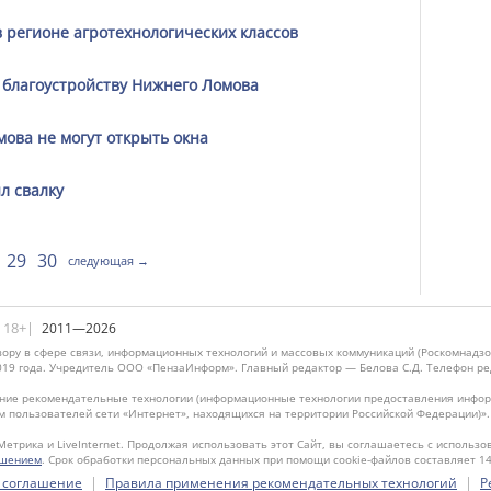
 регионе агротехнологических классов
 благоустройству Нижнего Ломова
ова не могут открыть окна
л свалку
29
30
следующая →
|18+|
2011—2026
ору в сфере связи, информационных технологий и массовых коммуникаций (Роскомнадзо
019 года. Учредитель ООО «ПензаИнформ». Главный редактор — Белова С.Д. Телефон реда
ие рекомендательные технологии (информационные технологии предоставления информ
м пользователей сети «Интернет», находящихся на территории Российской Федерации)»
Метрика и LiveInternet. Продолжая использовать этот Сайт, вы соглашаетесь с использо
ашением
. Срок обработки персональных данных при помощи cookie-файлов составляет 14
|
|
 соглашение
Правила применения рекомендательных технологий
Р