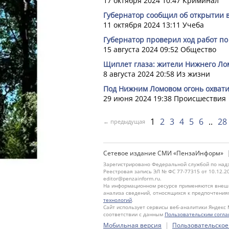
17 октября 2024 10:47
Криминал
Губернатор сообщил об открытии в
11 октября 2024 13:11
Учеба
Губернатор проверил ход работ по
15 августа 2024 09:52
Общество
Щиплет глаза: жители Нижнего Лом
8 августа 2024 20:58
Из жизни
Под Нижним Ломовом огонь охвати
29 июня 2024 19:38
Происшествия
1
2
3
4
5
6
28
← предыдущая
Сетевое издание СМИ «ПензаИнформ»
Зарегистрировано Федеральной службой по надз
Реестровая запись ЭЛ № ФС 77-77315 от 10.12.2
editor@penzainform.ru.
На информационном ресурсе применяются внешн
анализа сведений, относящихся к предпочтения
технологий
.
Сайт использует сервисы веб-аналитики Яндекс 
соответствии с данным
Пользовательским согл
|
Мобильная версия
Пользовательское