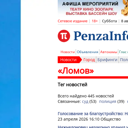
Сетевое издание
|
18+
|
Суббота
|
8 а
Новости
Объявления
Автохамы
Глас
Новости
Город
Брифинги
Пол
«Ломов»
Тег новостей
Всего найдено 445 новостей
Связанные:
суд
(53)
полиция
(39)
Голосование за благоустройство: 
23 апреля 2026 16:10
Общество
Нижнеломовец незаконно хранил у