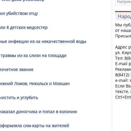
ил убийством отцу
Наро
Мы пуб
и 8 детских медсестер
от наши
Присыл
ые инфекции из-за некачественной воды
Адрес р
ул. Кир
травмы из-за слизи на площади
Тел: 8(
E-mail 
Рекламн
почетное звание
8(8412)
e-mail:
Нижний Ломов, Никольск и Мокшан
Если ВЫ
тексте,
Ctrl+Ent
истить и углубить
наказал доносчика и попал в колонию
оформляла сим-карты на жителей