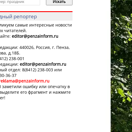
дный репортер
ликуем самые интересные новости
х читателей.
айте:
editor
@penzainform.ru
едакции: 440026, Россия, г. Пенза,
ова, д.18Б.
8412) 238-001
редакции:
editor
@penzainform.ru
ый отдел: 8(8412) 238-003 или
 30-36-37
reklama@penzainform.ru
 заметили ошибку или опечатку в
 выделите его фрагмент и нажмите
er!