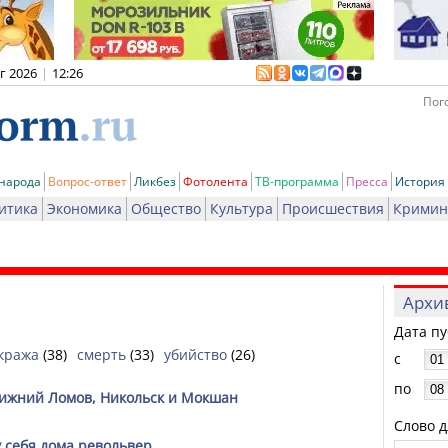
вг 2026
|
12:26
Пого
 народа
Вопрос-ответ
Ликбез
Фотолента
ТВ-программа
Пресса
История
итика
Экономика
Общество
Культура
Происшествия
Кримин
Архи
Дата п
кража
(38)
смерть
(33)
убийство
(26)
с
по
Нижний Ломов, Никольск и Мокшан
Слово д
 себя дома револьвер