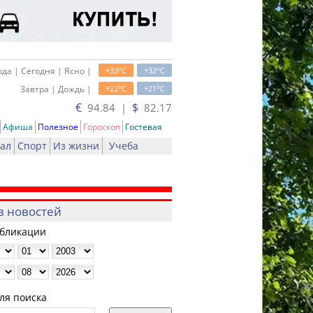
o
o
да | Сегодня | Ясно |
+33
C
+32
C
o
o
Завтра | Дождь |
+22
C
+21
C
€
$
94.84 |
82.17
Афиша
Полезное
Гороскоп
Гостевая
ал
Спорт
Из жизни
Учеба
в новостей
убликации
ля поиска