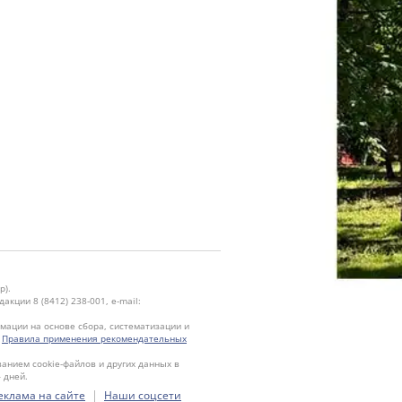
р).
кции 8 (8412) 238-001, e-mail:
ации на основе сбора, систематизации и
.
Правила применения рекомендательных
ванием cookie-файлов и других данных в
 дней.
|
еклама на сайте
Наши соцсети