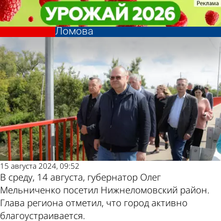
Общество
Общество
Губернатор проверил ход работ
Губернатор проверил ход работ
по благоустройству Нижнего
по благоустройству Нижнего
Другие
Погода и
Ломова
Ломова
новости по
курсы валют
теме
в Пензе
15 августа 2024, 09:52
В среду, 14 августа, губернатор Олег
Мельниченко посетил Нижнеломовский район.
Глава региона отметил, что город активно
благоустраивается.