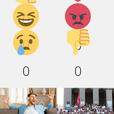
Дикий
Агрессия!
0
0
смех!
Грусть :(
Палец
0
0
вниз!
0
0