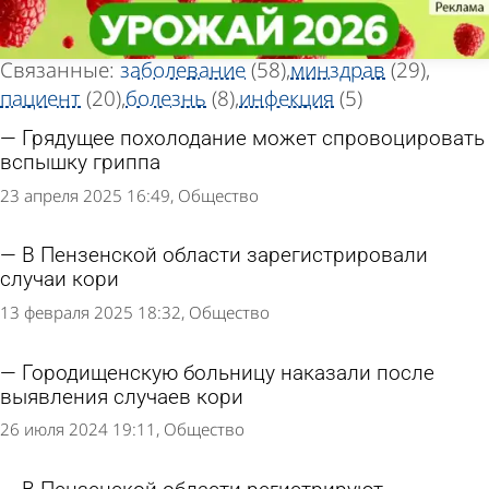
Тег новостей
Тег новостей
«Корь»
«Корь»
Всего найдено 89 новостей
Связанные:
заболевание
(58)
минздрав
(29)
пациент
(20)
болезнь
(8)
инфекция
(5)
Грядущее похолодание может спровоцировать
вспышку гриппа
23 апреля 2025 16:49
Общество
В Пензенской области зарегистрировали
случаи кори
13 февраля 2025 18:32
Общество
Городищенскую больницу наказали после
выявления случаев кори
26 июля 2024 19:11
Общество