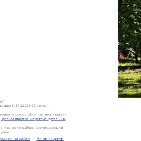
р).
кции 8 (8412) 238-001, e-mail:
ации на основе сбора, систематизации и
.
Правила применения рекомендательных
ванием cookie-файлов и других данных в
 дней.
|
еклама на сайте
Наши соцсети