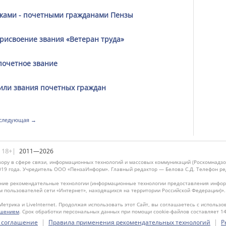
иками - почетными гражданами Пензы
присвоение звания «Ветеран труда»
почетное звание
или звания почетных граждан
следующая →
|18+|
2011—2026
ору в сфере связи, информационных технологий и массовых коммуникаций (Роскомнадзо
019 года. Учредитель ООО «ПензаИнформ». Главный редактор — Белова С.Д. Телефон реда
ие рекомендательные технологии (информационные технологии предоставления информ
м пользователей сети «Интернет», находящихся на территории Российской Федерации)»
Метрика и LiveInternet. Продолжая использовать этот Сайт, вы соглашаетесь с использо
ашением
. Срок обработки персональных данных при помощи cookie-файлов составляет 14
|
|
 соглашение
Правила применения рекомендательных технологий
Р