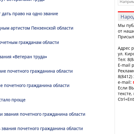
 дать право на одно звание
Наро
Мы пуб
дным артистом Пензенской области
от наши
Присыл
очетным гражданам области
Адрес р
ул. Кир
вания «Ветеран труда»
Тел: 8(
E-mail 
Рекламн
ие почетного гражданина области
8(8412)
e-mail:
е почетного гражданина области
Если ВЫ
тексте,
Ctrl+Ent
 стало проще
 звания почетного гражданина области
ь звания почетного гражданина области