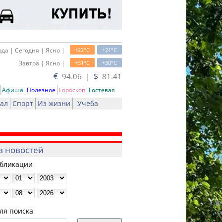
o
o
да | Сегодня | Ясно |
+22
C
+21
C
o
o
Завтра | Ясно |
+31
C
+30
C
€
$
94.06 |
81.41
Афиша
Полезное
Гороскоп
Гостевая
ал
Спорт
Из жизни
Учеба
в новостей
убликации
ля поиска