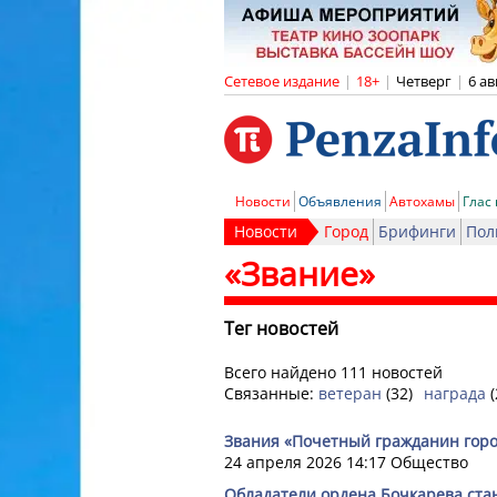
Сетевое издание
|
18+
|
Четверг
|
6 ав
Новости
Объявления
Автохамы
Глас
Новости
Город
Брифинги
Пол
«Звание»
Тег новостей
Всего найдено 111 новостей
Связанные:
ветеран
(32)
награда
(
Звания «Почетный гражданин горо
24 апреля 2026 14:17
Общество
Обладатели ордена Бочкарева ста