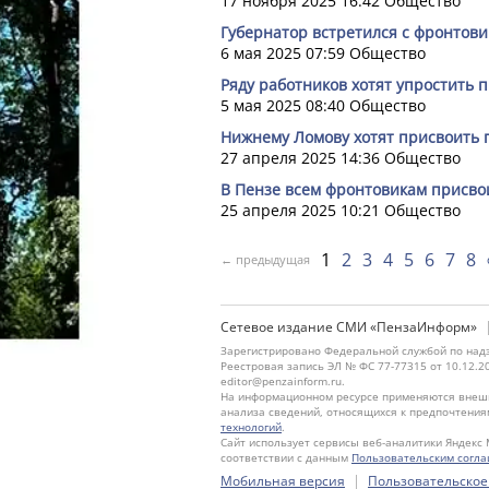
17 ноября 2025 16:42
Общество
Губернатор встретился с фронтов
6 мая 2025 07:59
Общество
Ряду работников хотят упростить 
5 мая 2025 08:40
Общество
Нижнему Ломову хотят присвоить 
27 апреля 2025 14:36
Общество
В Пензе всем фронтовикам присво
25 апреля 2025 10:21
Общество
1
2
3
4
5
6
7
8
← предыдущая
Сетевое издание СМИ «ПензаИнформ»
Зарегистрировано Федеральной службой по надз
Реестровая запись ЭЛ № ФС 77-77315 от 10.12.2
editor@penzainform.ru.
На информационном ресурсе применяются внешн
анализа сведений, относящихся к предпочтения
технологий
.
Сайт использует сервисы веб-аналитики Яндекс 
соответствии с данным
Пользовательским согл
|
Мобильная версия
Пользовательское