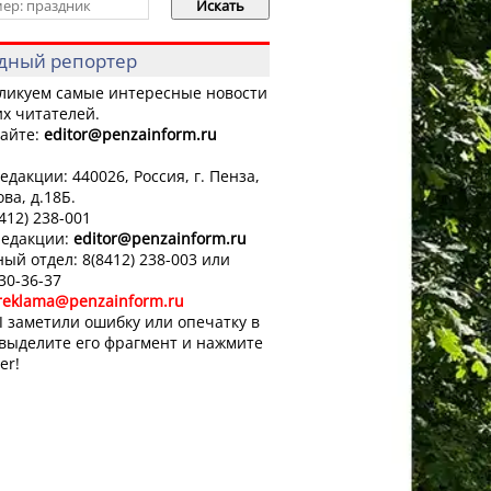
дный репортер
ликуем самые интересные новости
х читателей.
айте:
editor
@penzainform.ru
едакции: 440026, Россия, г. Пенза,
ова, д.18Б.
8412) 238-001
редакции:
editor
@penzainform.ru
ый отдел: 8(8412) 238-003 или
 30-36-37
reklama@penzainform.ru
 заметили ошибку или опечатку в
 выделите его фрагмент и нажмите
er!