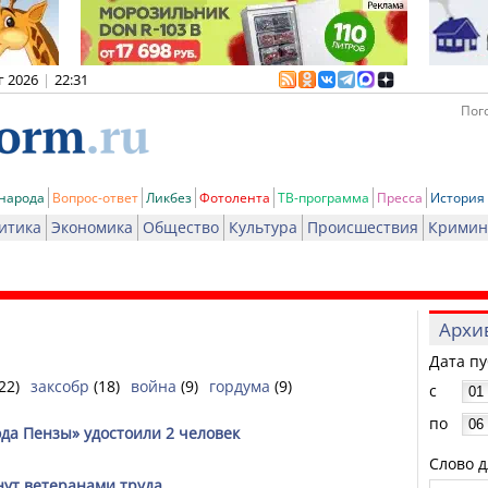
г 2026
|
22:31
Пого
 народа
Вопрос-ответ
Ликбез
Фотолента
ТВ-программа
Пресса
История
итика
Экономика
Общество
Культура
Происшествия
Кримин
Архи
Дата п
22)
заксобр
(18)
война
(9)
гордума
(9)
с
по
да Пензы» удостоили 2 человек
Слово д
нут ветеранами труда