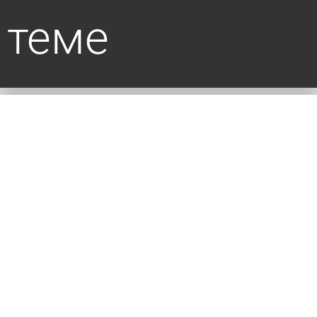
теме
Утвержден порядок предоставления карт для
бесплатной парковки
сегодня 12:53
Общество
Многодетным из отдаленных сел вручат
комплекты спутникового ТВ
5 августа 2026 17:32
Общество