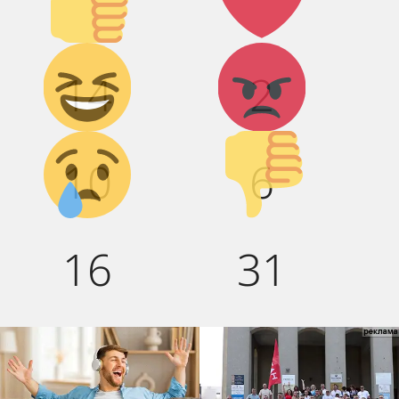
Дикий
Агрессия!
14
2
смех!
Грусть :(
Палец
10
6
вниз!
16
31