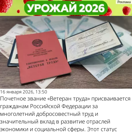
Общество
Общество
Названо основание для лишения
Названо основание для лишения
звания «Ветеран труда»
звания «Ветеран труда»
Другие
Погода и
новости по
курсы валют
теме
в Пензе
16 января 2026, 13:50
Почетное звание «Ветеран труда» присваивается
гражданам Российской Федерации за
многолетний добросовестный труд и
значительный вклад в развитие отраслей
экономики и социальной сферы. Этот статус