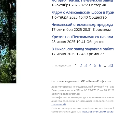
История Пензы: Пензенский завод 
16 октября 2025 07:29
История
Рядом с Алексеевским шоссе в Куз
1 октября 2025 15:40
Общество
Никольский стеклозавод: председа
17 сентября 2025 20:31
Криминал
Кризис на «Пензхиммаше» начали
28 июня 2025 10:41
Общество
В Никольске завод задолжал работ
17 июня 2025 12:43
Криминал
1
2
3
4
5
6
30
← предыдущая
Сетевое издание СМИ «ПензаИнформ»
Зарегистрировано Федеральной службой по надз
Реестровая запись ЭЛ № ФС 77-77315 от 10.12.2
editor@penzainform.ru.
На информационном ресурсе применяются внешн
анализа сведений, относящихся к предпочтения
технологий
.
Сайт использует сервисы веб-аналитики Яндекс 
соответствии с данным
Пользовательским согл