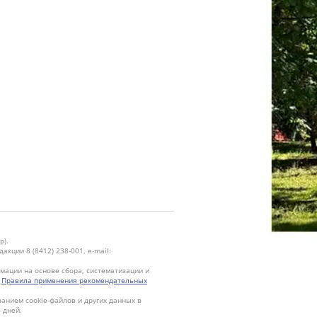
р).
кции 8 (8412) 238-001, e-mail:
ации на основе сбора, систематизации и
.
Правила применения рекомендательных
ванием cookie-файлов и других данных в
 дней.