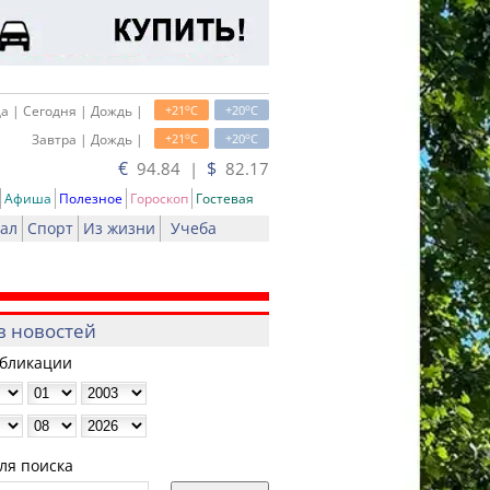
o
o
а | Сегодня | Дождь |
+21
C
+20
C
o
o
Завтра | Дождь |
+21
C
+20
C
€
$
94.84 |
82.17
Афиша
Полезное
Гороскоп
Гостевая
ал
Спорт
Из жизни
Учеба
в новостей
убликации
ля поиска