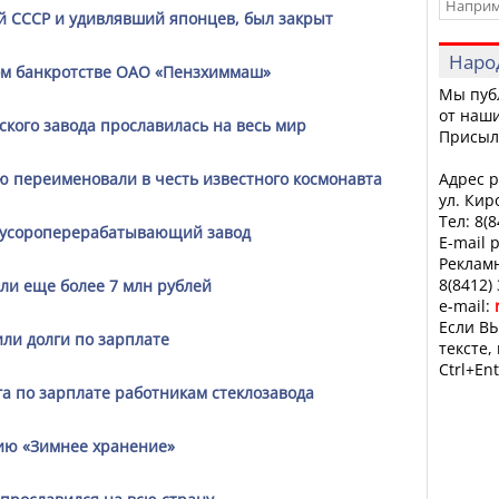
й СССР и удивлявший японцев, был закрыт
Наро
ом банкротстве ОАО «Пензхиммаш»
Мы пуб
от наши
кого завода прославилась на весь мир
Присыл
ю переименовали в честь известного космонавта
Адрес р
ул. Кир
Тел: 8(
 мусороперерабатывающий завод
E-mail 
Рекламн
8(8412)
али еще более 7 млн рублей
e-mail:
Если ВЫ
ли долги по зарплате
тексте,
Ctrl+Ent
а по зарплате работникам стеклозавода
цию «Зимнее хранение»