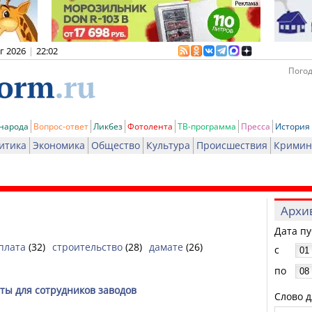
вг 2026
|
22:02
Погод
 народа
Вопрос-ответ
Ликбез
Фотолента
ТВ-программа
Пресса
История
итика
Экономика
Общество
Культура
Происшествия
Кримин
Архи
Дата п
плата
(32)
строительство
(28)
дамате
(26)
с
по
ты для сотрудников заводов
Слово д