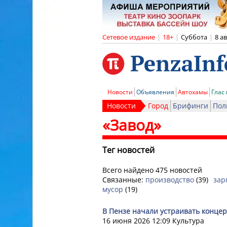
Сетевое издание
|
18+
|
Суббота
|
8 а
Новости
Объявления
Автохамы
Глас
Новости
Город
Брифинги
Пол
«Завод»
Тег новостей
Всего найдено 475 новостей
Связанные:
производство
(39)
зар
мусор
(19)
В Пензе начали устраивать концер
16 июня 2026 12:09
Культура