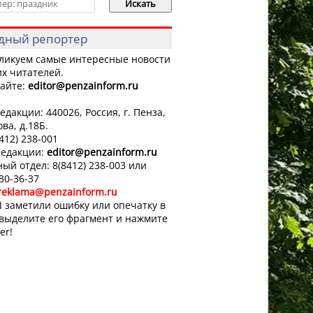
дный репортер
ликуем самые интересные новости
х читателей.
айте:
editor
@penzainform.ru
едакции: 440026, Россия, г. Пенза,
ова, д.18Б.
8412) 238-001
редакции:
editor
@penzainform.ru
ый отдел: 8(8412) 238-003 или
 30-36-37
reklama@penzainform.ru
 заметили ошибку или опечатку в
 выделите его фрагмент и нажмите
er!