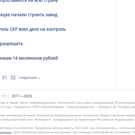
прославился на всю страну
нецке начали строить завод
тель СКР взял дело на контроль
 разрешать
никам 14 миллионов рублей
31
32
следующая →
|18+|
2011—2026
ору в сфере связи, информационных технологий и массовых коммуникаций (Роскомнадзо
019 года. Учредитель ООО «ПензаИнформ». Главный редактор — Белова С.Д. Телефон реда
ие рекомендательные технологии (информационные технологии предоставления информ
м пользователей сети «Интернет», находящихся на территории Российской Федерации)»
Метрика и LiveInternet. Продолжая использовать этот Сайт, вы соглашаетесь с использо
ашением
. Срок обработки персональных данных при помощи cookie-файлов составляет 14