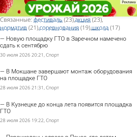
Тег новостей
Тег новостей
«ГТО»
«ГТО»
Всего найдено 187 новостей
Связанные:
фестиваль
(23)
акция
(23)
норматив
(21)
соревнования
(19)
школа
(17)
Новую площадку ГТО в Заречном намечено
сдать к сентябрю
30 июля 2026 20:21
Спорт
В Мокшане завершают монтаж оборудования
на площадке ГТО
28 июля 2026 21:31
Спорт
В Кузнецке до конца лета появится площадка
ГТО
28 июля 2026 19:22
Спорт