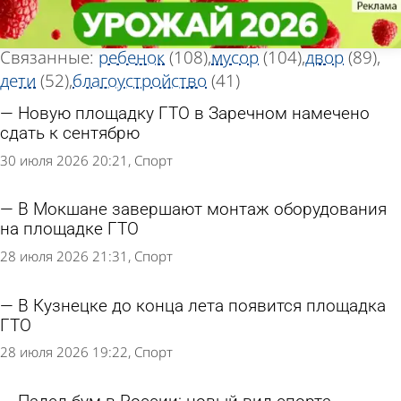
Тег новостей
Тег новостей
«Площадка»
«Площадка»
Всего найдено 638 новостей
Связанные:
ребенок
(108)
мусор
(104)
двор
(89)
дети
(52)
благоустройство
(41)
Новую площадку ГТО в Заречном намечено
сдать к сентябрю
30 июля 2026 20:21
Спорт
В Мокшане завершают монтаж оборудования
на площадке ГТО
28 июля 2026 21:31
Спорт
В Кузнецке до конца лета появится площадка
ГТО
28 июля 2026 19:22
Спорт