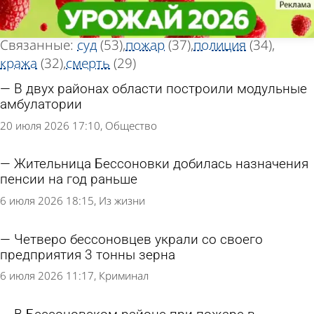
Тег новостей
Тег новостей
«Бессоновка»
«Бессоновка»
Всего найдено 469 новостей
Связанные:
суд
(53)
пожар
(37)
полиция
(34)
кража
(32)
смерть
(29)
В двух районах области построили модульные
амбулатории
20 июля 2026 17:10
Общество
Жительница Бессоновки добилась назначения
пенсии на год раньше
6 июля 2026 18:15
Из жизни
Четверо бессоновцев украли со своего
предприятия 3 тонны зерна
6 июля 2026 11:17
Криминал