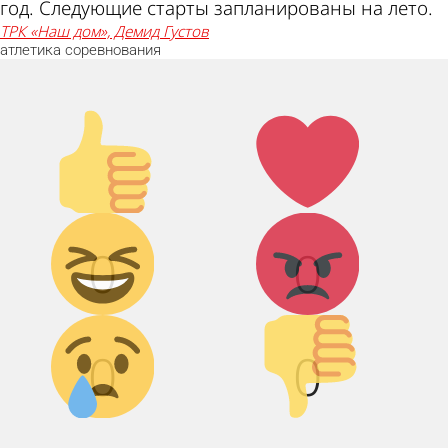
год. Следующие старты запланированы на лето.
ТРК «Наш дом», Демид Густов
атлетика
соревнования
Палец
Лайк!
вверх!
Дикий
Агрессия!
0
0
смех!
Грусть :(
Палец
0
0
вниз!