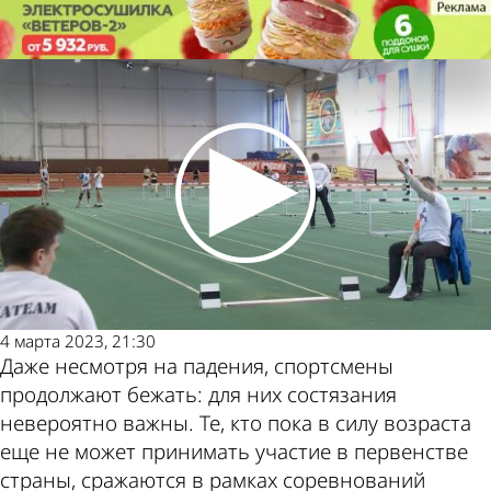
Спорт
В Пензе проходят всероссийские
соревнования по легкой атлетике
Спорт
В Пензе проходят всероссийские
соревнования по легкой атлетике
Другие
Погода и
новости по
курсы валют
теме
в Пензе
4 марта 2023, 21:30
Даже несмотря на падения, спортсмены
продолжают бежать: для них состязания
невероятно важны. Те, кто пока в силу возраста
еще не может принимать участие в первенстве
страны, сражаются в рамках соревнований