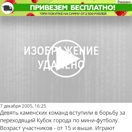
Спорт
В Каменке идет борьба за Кубок
города по мини-футболу
Спорт
В Каменке идет борьба за Кубок
Другие новости
Погода и курсы
города по мини-футболу
по теме
валют в Пензе
7 декабря 2005, 16:25
Девять каменских команд вступили в борьбу за
переходящий Кубок города по мини-футболу.
Возраст участников - от 15 и выше. Играют