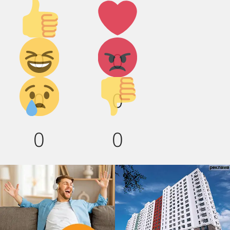
Палец
Лайк!
вверх!
Дикий
Агрессия!
0
0
смех!
Грусть :(
Палец
0
0
вниз!
0
0