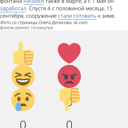
фонтана
начался
также в марте, а с 1 мая он
заработал
. Спустя 4 с половиной месяца, 15
сентября, сооружение
стали
готовить
к зиме.
Фото со страницы Олега Денисова, vk.com.
фонтан
ремонт
госзакупки
Палец
Лайк!
вверх!
Дикий
Агрессия!
0
0
смех!
Грусть :(
Палец
0
0
вниз!
0
0