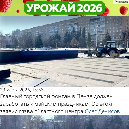
Общество
Общество
Назван срок запуска главного
Назван срок запуска главного
городского фонтана в Пензе
городского фонтана в Пензе
Другие новости
Погода и курсы
по теме
валют в Пензе
23 марта 2026, 15:56
Главный городской фонтан в Пензе должен
заработать к майским праздникам. Об этом
заявил глава областного центра
Олег Денисов
.