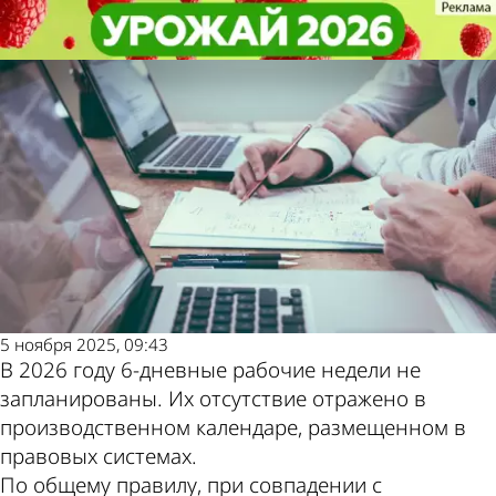
Общество
Общество
В 2026 году не будет 6-дневных
В 2026 году не будет 6-дневных
Другие новости по
Погода и курсы
рабочих недель
рабочих недель
теме
валют в Пензе
5 ноября 2025, 09:43
В 2026 году 6-дневные рабочие недели не
запланированы. Их отсутствие отражено в
производственном календаре, размещенном в
правовых системах.
По общему правилу, при совпадении с