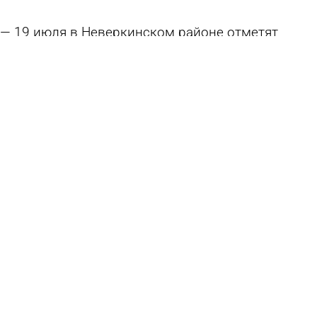
19 июля в Неверкинском районе отметят
«Акатуй»
10 июля 2026 19:01
Культура
Опубликована подробная программа
Лермонтовского праздника в Пензе
10 июля 2026 11:15
Культура
Сергей Васянин поздравил пензенцев с Днем
семьи, любви и верности
8 июля 2026 09:04
Общество
В Пензе отметили 90-летие со дня
образования ГАИ