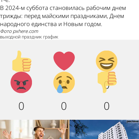
В 2024-м суббота становилась рабочим днем
трижды: перед майскими праздниками, Днем
народного единства и Новым годом.
фото pxhere.com
выходной
праздник
график
Палец
Лайк!
Дикий
вверх!
смех!
Агрессия!
Грусть :
Палец
0
0
0
(
вниз!
0
0
0