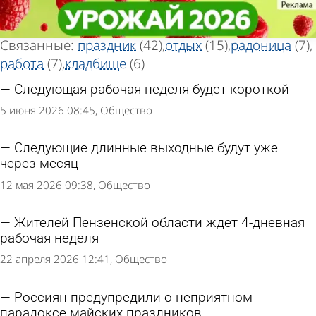
Тег новостей
Тег новостей
«Выходной»
«Выходной»
Всего найдено 68 новостей
Связанные:
праздник
(42)
отдых
(15)
радоница
(7)
работа
(7)
кладбище
(6)
Следующая рабочая неделя будет короткой
5 июня 2026 08:45
Общество
Следующие длинные выходные будут уже
через месяц
12 мая 2026 09:38
Общество
Жителей Пензенской области ждет 4-дневная
рабочая неделя
22 апреля 2026 12:41
Общество
Россиян предупредили о неприятном
парадоксе майских праздников