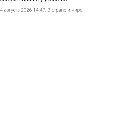
4 августа 2026 14:47
В стране и мире
В Пензе задержали мужчин, выдававших себя
за мастеров
4 августа 2026 11:19
Криминал
В Пензе вынесли приговор двум курьерам
мошенников
4 августа 2026 09:22
Криминал
В Пензе преподавателя вуза подозревают в
обмане студентов
3 августа 2026 09:03
Криминал