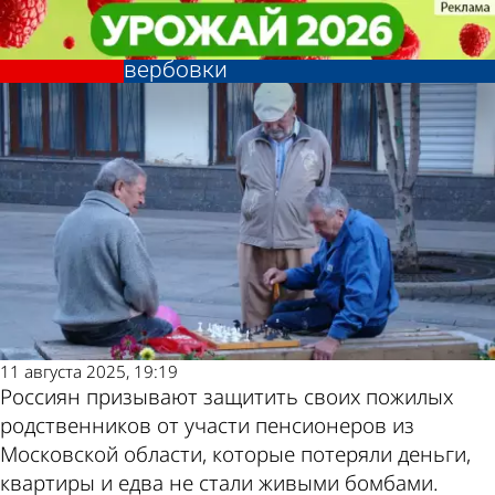
Общество
Общество
Россиян призывают защитить
Россиян призывают защитить
пожилых родственников от
пожилых родственников от
Другие новости
Погода и курсы
вербовки
вербовки
по теме
валют в Пензе
11 августа 2025, 19:19
Россиян призывают защитить своих пожилых
родственников от участи пенсионеров из
Московской области, которые потеряли деньги,
квартиры и едва не стали живыми бомбами.