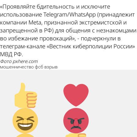
«Проявляйте бдительность и исключите
использование Telegram/WhatsApp (принадлежит
компании Meta, признанной экстремистской и
запрещенной в РФ) для общения с незнакомцами
во избежание провокаций», - подчеркнули в
телеграм-канале «Вестник киберполиции России»
МВД РФ.
фото pxhere.com
мошенничество
фсб
взрыв
Палец
Лайк!
вверх!
Дикий
Агрессия!
0
0
смех!