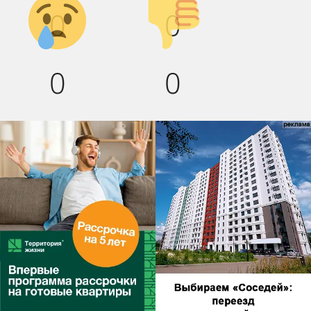
Грусть :(
Палец
0
0
вниз!
0
0