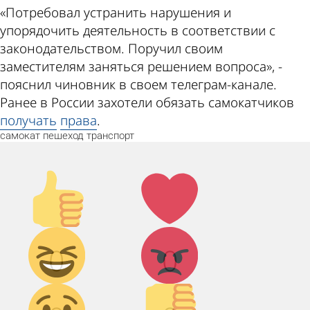
«Потребовал устранить нарушения и
упорядочить деятельность в соответствии с
законодательством. Поручил своим
заместителям заняться решением вопроса», -
пояснил чиновник в своем телеграм-канале.
Ранее в России захотели обязать самокатчиков
получать
права
.
самокат
пешеход
транспорт
Палец
Лайк!
вверх!
Дикий
Агрессия!
0
0
смех!
Грусть :(
Палец