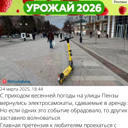
Общество
Общество
Пензенцы боятся ходить по
Пензенцы боятся ходить по
Московской из-за самокатчиков
Московской из-за самокатчиков
Другие новости
Погода и курсы
по теме
валют в Пензе
24 марта 2025, 18:44
С приходом весенней погоды на улицы Пензы
вернулись электросамокаты, сдаваемые в аренду.
Но если одних это событие обрадовало, то других
заставило волноваться.
Главная претензия к любителям проехаться с