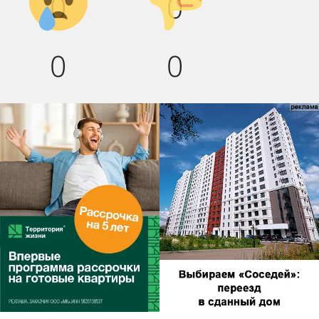
0
0
вниз!
0
0