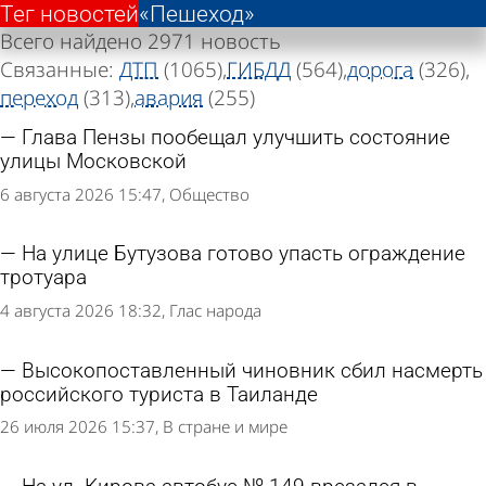
Тег новостей
Тег новостей
«Пешеход»
«Пешеход»
Всего найдено 2971 новость
Связанные:
ДТП
(1065)
ГИБДД
(564)
дорога
(326)
переход
(313)
авария
(255)
Глава Пензы пообещал улучшить состояние
улицы Московской
6 августа 2026 15:47
Общество
На улице Бутузова готово упасть ограждение
тротуара
4 августа 2026 18:32
Глас народа
Высокопоставленный чиновник сбил насмерть
российского туриста в Таиланде
26 июля 2026 15:37
В стране и мире