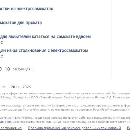
стки на электросамокатах
мокатов для проката
для любителей кататься на самокате вдвоем
ре
ии из-за столкновения с электросамокатом
ре
9
10
следующая →
|18+|
2011—2026
ору в сфере связи, информационных технологий и массовых коммуникаций (Роскомнадзо
019 года. Учредитель ООО «ПензаИнформ». Главный редактор — Белова С.Д. Телефон реда
ие рекомендательные технологии (информационные технологии предоставления информ
м пользователей сети «Интернет», находящихся на территории Российской Федерации)»
Метрика и LiveInternet. Продолжая использовать этот Сайт, вы соглашаетесь с использо
ашением
. Срок обработки персональных данных при помощи cookie-файлов составляет 14
|
|
 соглашение
Правила применения рекомендательных технологий
Р