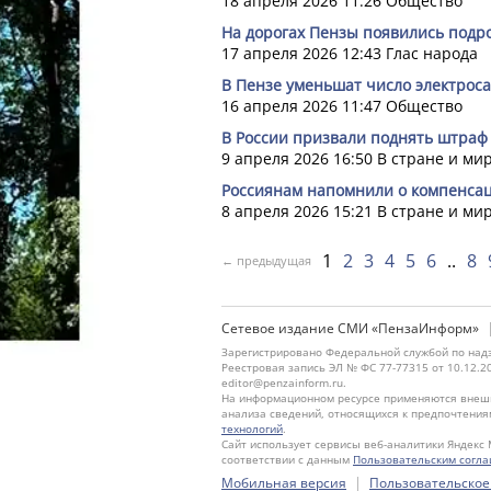
18 апреля 2026 11:26
Общество
На дорогах Пензы появились подро
17 апреля 2026 12:43
Глас народа
В Пензе уменьшат число электроса
16 апреля 2026 11:47
Общество
В России призвали поднять штраф 
9 апреля 2026 16:50
В стране и ми
Россиянам напомнили о компенсац
8 апреля 2026 15:21
В стране и ми
1
2
3
4
5
6
8
← предыдущая
Сетевое издание СМИ «ПензаИнформ»
Зарегистрировано Федеральной службой по надз
Реестровая запись ЭЛ № ФС 77-77315 от 10.12.2
editor@penzainform.ru.
На информационном ресурсе применяются внешн
анализа сведений, относящихся к предпочтения
технологий
.
Сайт использует сервисы веб-аналитики Яндекс 
соответствии с данным
Пользовательским согл
|
Мобильная версия
Пользовательское