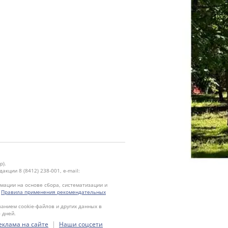
р).
кции 8 (8412) 238-001, e-mail:
ации на основе сбора, систематизации и
.
Правила применения рекомендательных
ванием cookie-файлов и других данных в
 дней.
|
еклама на сайте
Наши соцсети