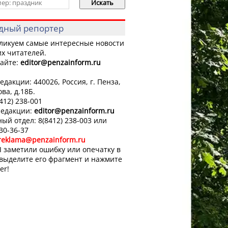
дный репортер
ликуем самые интересные новости
х читателей.
айте:
editor
@penzainform.ru
едакции: 440026, Россия, г. Пенза,
ова, д.18Б.
8412) 238-001
редакции:
editor
@penzainform.ru
ый отдел: 8(8412) 238-003 или
 30-36-37
reklama@penzainform.ru
 заметили ошибку или опечатку в
 выделите его фрагмент и нажмите
er!