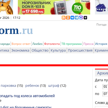
вг 2026
|
17:12
Погода 
 народа
Вопрос-ответ
Ликбез
Фотолента
ТВ-программа
Пресса
История
итика
Экономика
Общество
Культура
Происшествия
Кримин
Архи
Дата п
парковка
(15)
ребенок
(13)
штраф
(12)
с
по
опадать под колеса автомобилей
е
Слово д
ат-бот на брошенные самокаты