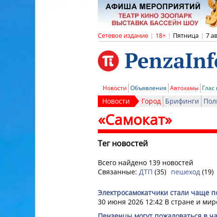
Сетевое издание
|
18+
|
Пятница
|
7 а
Новости
Объявления
Автохамы
Глас
Новости
Город
Брифинги
Пол
«Самокат»
Тег новостей
Всего найдено 139 новостей
Связанные:
ДТП
(35)
пешеход
(19)
Электросамокатчики стали чаще п
30 июня 2026 12:42
В стране и мир
Пензенцы могут пожаловаться в ч