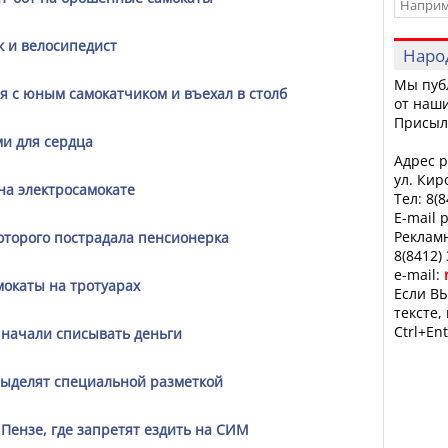
к и велосипедист
Наро
Мы пуб
я с юным самокатчиком и въехал в столб
от наши
Присыл
и для сердца
Адрес р
ул. Кир
на электросамокате
Тел: 8(
E-mail 
Рекламн
которого пострадала пенсионерка
8(8412)
e-mail:
окаты на тротуарах
Если ВЫ
тексте,
Ctrl+Ent
 начали списывать деньги
 выделят специальной разметкой
Пензе, где запретят ездить на СИМ