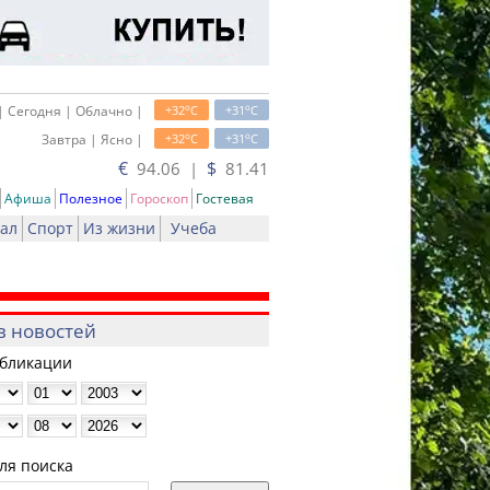
o
o
| Сегодня | Облачно |
+32
C
+31
C
o
o
Завтра | Ясно |
+32
C
+31
C
€
$
94.06 |
81.41
Афиша
Полезное
Гороскоп
Гостевая
ал
Спорт
Из жизни
Учеба
в новостей
убликации
ля поиска