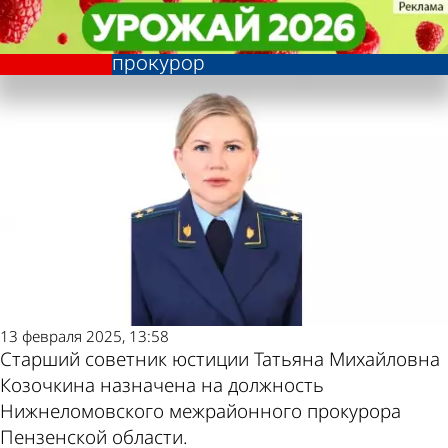
Общество
Общество
Назначен новый
Назначен новый
Другие новости по
Погода и курсы
Нижнеломовский межрайонный
Нижнеломовский межрайонный
прокурор
прокурор
теме
валют в Пензе
13 февраля 2025, 13:58
Старший советник юстиции Татьяна Михайловна
Козочкина назначена на должность
Нижнеломовского межрайонного прокурора
Пензенской области.