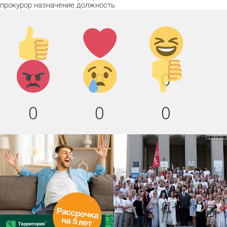
прокурор
назначение
должность
Палец
Лайк!
Дикий
вверх!
смех!
Агрессия!
Грусть
Палец
0
0
0
:(
вниз!
0
0
0