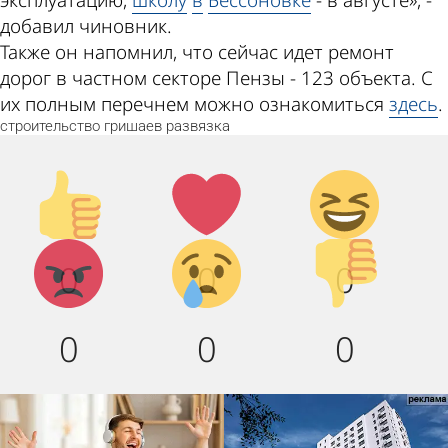
эксплуатацию,
школу
в
Бессоновке
- в августе», -
добавил чиновник.
Также он напомнил, что сейчас идет ремонт
дорог в частном секторе Пензы - 123 объекта. С
их полным перечнем можно ознакомиться
здесь
.
строительство
гришаев
развязка
Палец
Лайк!
Дикий
вверх!
смех!
Агрессия!
Грусть :
Палец
0
0
0
(
вниз!
0
0
0