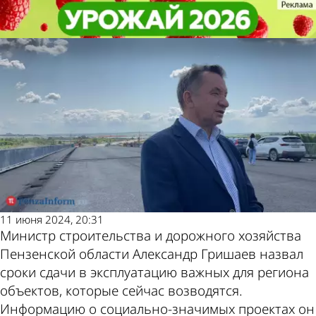
Общество
Общество
Названы сроки сдачи важных
Названы сроки сдачи важных
Другие новости по
Погода и курсы
объектов в Пензенской области
объектов в Пензенской области
теме
валют в Пензе
11 июня 2024, 20:31
Министр строительства и дорожного хозяйства
Пензенской области Александр Гришаев назвал
сроки сдачи в эксплуатацию важных для региона
объектов, которые сейчас возводятся.
Информацию о социально-значимых проектах он