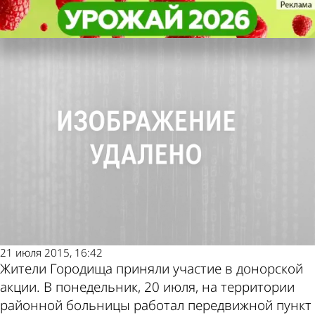
Общество
Общество
52 жителя Городища сдали более
52 жителя Городища сдали более
Другие новости по
Погода и курсы
24 литров крови
24 литров крови
теме
валют в Пензе
21 июля 2015, 16:42
Жители Городища приняли участие в донорской
акции. В понедельник, 20 июля, на территории
районной больницы работал передвижной пункт