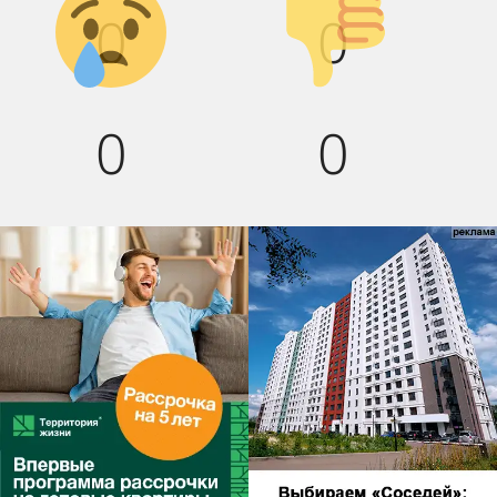
0
0
вниз!
0
0