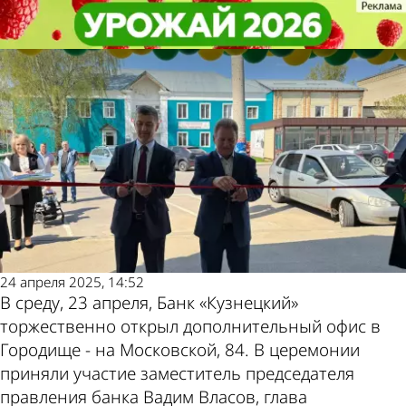
Экономика
Экономика
Банк «Кузнецкий» открыл
Банк «Кузнецкий» открыл
обновленный офис в Городище
обновленный офис в Городище
Другие
Погода и
новости по
курсы валют
теме
в Пензе
24 апреля 2025, 14:52
В среду, 23 апреля, Банк «Кузнецкий»
торжественно открыл дополнительный офис в
Городище - на Московской, 84. В церемонии
приняли участие заместитель председателя
правления банка Вадим Власов, глава