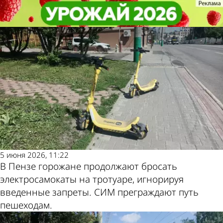
Из жизни
Из жизни
Пензенцы продолжают бросать
Пензенцы продолжают бросать
самокаты на тротуарах
самокаты на тротуарах
Другие новости
Погода и курсы
по теме
валют в Пензе
5 июня 2026, 11:22
В Пензе горожане продолжают бросать
электросамокаты на тротуаре, игнорируя
введенные запреты. СИМ преграждают путь
пешеходам.