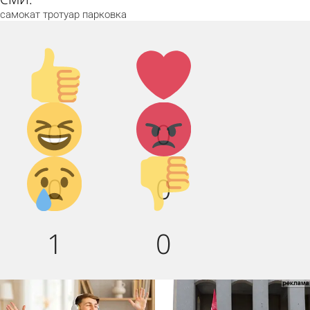
самокат
тротуар
парковка
Палец
Лайк!
вверх!
Дикий
Агрессия!
0
0
смех!
Грусть :(
Палец
0
0
вниз!
1
0