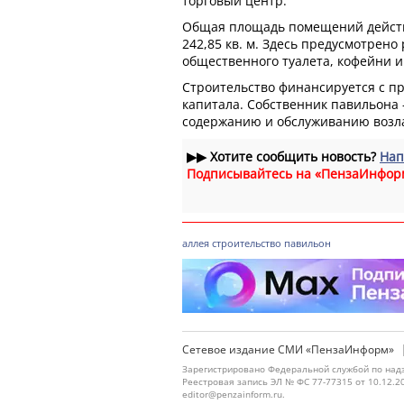
торговый центр.
Общая площадь помещений действ
242,85 кв. м. Здесь предусмотрен
общественного туалета, кофейни и
Строительство финансируется с п
капитала. Собственник павильона 
содержанию и обслуживанию возла
▶▶
Хотите сообщить новость?
Нап
Подписывайтесь на «ПензаИнфор
аллея
строительство
павильон
Сетевое издание СМИ «ПензаИнформ»
Зарегистрировано Федеральной службой по надз
Реестровая запись ЭЛ № ФС 77-77315 от 10.12.2
editor@penzainform.ru.