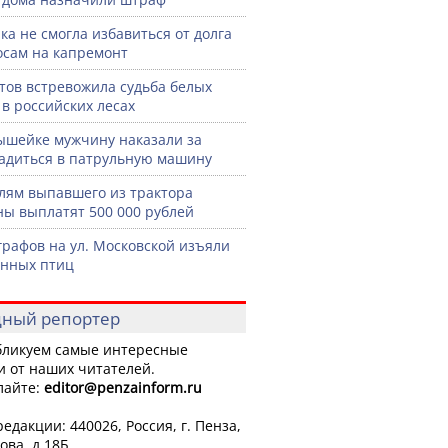
ка не смогла избавиться от долга
осам на капремонт
тов встревожила судьба белых
 в российских лесах
шейке мужчину наказали за
садиться в патрульную машину
лям выпавшего из трактора
ы выплатят 500 000 рублей
графов на ул. Московской изъяли
нных птиц
ный репортер
ликуем самые интересные
и от наших читателей.
лайте:
editor
@penzainform.ru
едакции: 440026, Россия, г. Пенза,
ова, д.18Б.