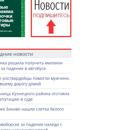
дние новости
нка решила получить миллион
 за падение в автобусе
е росгвардейцы помогли мужчине,
вшему дорогу домой
ница Кузнецкого района отстояла
епутацию в суде
лке Беково нашли слетка белого
овоборске за падение наледи с
дома назначили штраф