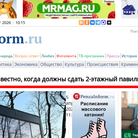
г 2026
|
10:15
Пого
 народа
Вопрос-ответ
Ликбез
Фотолента
ТВ-программа
Пресса
История
итика
Экономика
Общество
Культура
Происшествия
Кримин
звестно, когда должны сдать 2-этажный павил
5
Печа
апреля
2026,
11:03