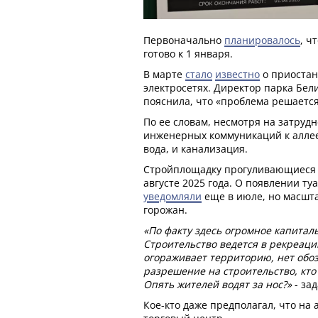
Первоначально
планировалось
, ч
готово к 1 января.
В марте
стало
известно
о приостан
электросетях. Директор парка Бел
пояснила, что «проблема решается
По ее словам, несмотря на затруд
инженерных коммуникаций к аллее,
вода, и канализация.
Стройплощадку прогуливающиеся
августе 2025 года. О появлении ту
уведомляли
еще в июле, но масшт
горожан.
«По факту здесь огромное капиталь
Строительство ведется в рекреаци
огораживает территорию, нет обо
разрешение на строительство, кто 
Опять жителей водят за нос?»
- зад
Кое-кто даже предполагал, что на