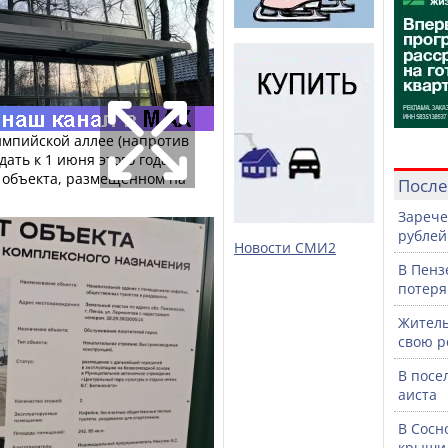
мпийской аллее (напротив
ать к 1 июня этого года.
е объекта, размещенном на
После
Зарече
рублей
Новости СМИ2
В Пенз
потеря
Житель
свою р
В посе
аиста
В Сосн
крыши 