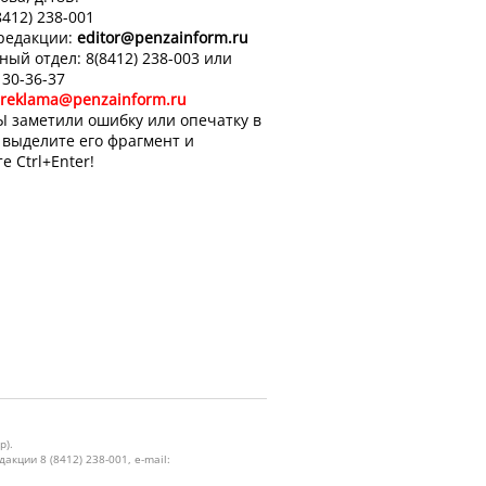
8412) 238-001
 редакции:
editor
@penzainform.ru
ный отдел: 8(8412) 238-003 или
 30-36-37
reklama@penzainform.ru
Ы заметили ошибку или опечатку в
, выделите его фрагмент и
е Ctrl+Enter!
р).
кции 8 (8412) 238-001, e-mail: