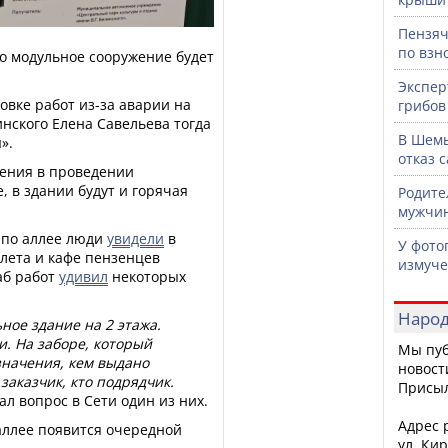
Пензяч
по взн
то модульное сооружение будет
Экспер
овке работ из-за аварии на
грибов
инского Елена Савельева тогда
В Шемы
».
отказ 
нения в проведении
 в здании будут и горячая
Родите
мужчин
 по аллее люди
увидели
в
У фото
алета и кафе пензенцев
измуче
аб работ
удивил
некоторых
Народ
ное здание на 2 этажа.
и. На заборе, который
Мы пуб
значения, кем выдано
новост
заказчик, кто подрядчик.
Присы
ал вопрос в Сети один из них.
Адрес р
 аллее появится очередной
ул. Кир