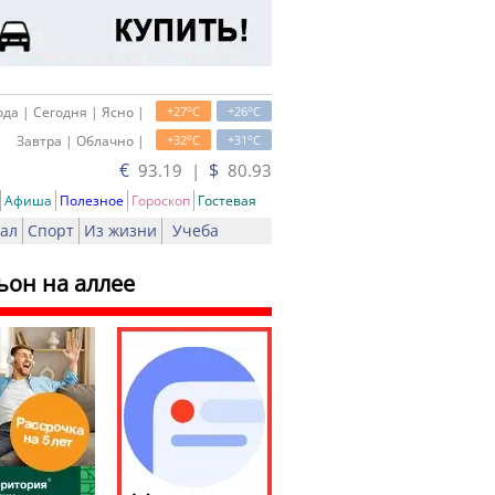
o
o
да | Сегодня | Ясно |
+27
C
+26
C
o
o
Завтра | Облачно |
+32
C
+31
C
€
$
93.19 |
80.93
Афиша
Полезное
Гороскоп
Гостевая
ал
Спорт
Из жизни
Учеба
ьон на аллее
ть