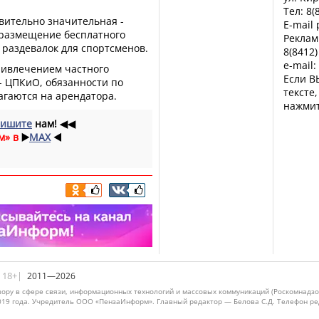
Тел: 8(
ительно значительная -
E-mail
о размещение бесплатного
Реклам
 раздевалок для спортсменов.
8(8412)
e-mail:
ривлечением частного
Если В
- ЦПКиО, обязанности по
тексте
гаются на арендатора.
нажмит
ишите
нам!
◀◀
м» в
▶️
MAX
◀️
|18+|
2011—2026
ору в сфере связи, информационных технологий и массовых коммуникаций (Роскомнадзо
019 года. Учредитель ООО «ПензаИнформ». Главный редактор — Белова С.Д. Телефон реда