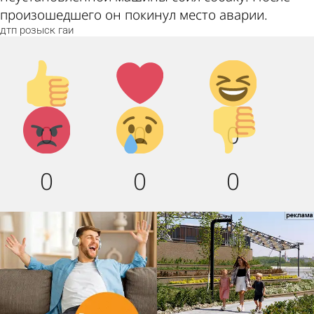
произошедшего он покинул место аварии.
дтп
розыск
гаи
Палец
Лайк!
Дикий
вверх!
смех!
Агрессия!
Грусть
Палец
0
0
0
:(
вниз!
0
0
0