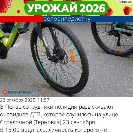
Происшествия
Происшествия
В Пензе ищут свидетелей
В Пензе ищут свидетелей
Другие новости по
Погода и курсы
наезда на 11-летнюю
наезда на 11-летнюю
велосипедистку
велосипедистку
теме
валют в Пензе
22 октября 2025, 11:57
В Пензе сотрудники полиции разыскивают
очевидцев ДТП, которое случилось на улице
Стрелочной (Терновка) 23 сентября.
В 15:00 водитель, личность которого не