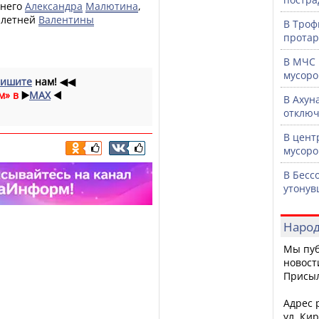
тнего
Александра
Малютина
,
-летней
Валентины
В Троф
протар
В МЧС 
мусоро
ишите
нам!
◀◀
м» в
▶️
MAX
◀️
В Ахун
отключ
В цент
мусоро
В Бесс
утонув
Народ
Мы пуб
новост
Присы
Адрес р
ул. Кир