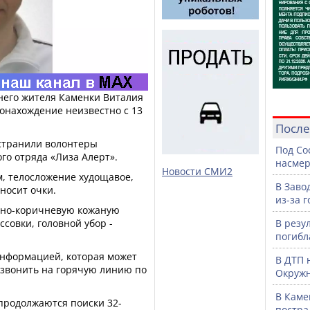
него жителя Каменки Виталия
онахождение неизвестно с 13
После
странили волонтеры
Под Со
го отряда «Лиза Алерт».
насмер
Новости СМИ2
м, телосложение худощавое,
В Заво
 носит очки.
из-за 
мно-коричневую кожаную
ссовки, головной убор -
В резу
погибл
 информацией, которая может
В ДТП 
озвонить на горячую линию по
Окружн
В Каме
 продолжаются поиски 32-
постра