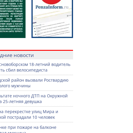
дние новости
сновоборском 18-летний водитель
ть сбил велосипедиста
дской район вызвали Росгвардию
голого мужчины
льтате ночного ДТП на Окружной
а 25-летняя девушка
на перекрестке улиц Мира и
ой пострадали 10 человек
нке при пожаре на балконе
дал мужчина