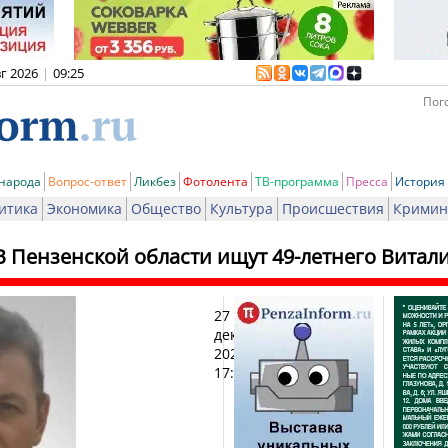
вг 2026
|
09:25
Пого
 народа
Вопрос-ответ
Ликбез
Фотолента
ТВ-программа
Пресса
История
итика
Экономика
Общество
Культура
Происшествия
Кримин
В Пензенской области ищут 49-летнего Витал
27
Печ
декабря
2024,
17:59