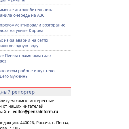
имовке автолюбительница
анила очередь на АЗС
прокомментировали возгорание
воза на улице Кирова
ах из-за аварии на сетях
или холодную воду
ре Пензы пламя охватило
воз
оновском районе ищут тело
шего мужчины
ный репортер
ликуем самые интересные
и от наших читателей.
лайте:
editor
@penzainform.ru
едакции: 440026, Россия, г. Пенза,
ова, д.18Б.