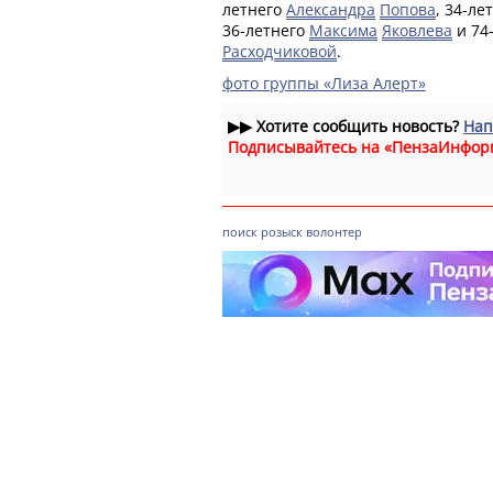
летнего
Александра
Попова
, 34-ле
36-летнего
Максима
Яковлева
и 74
Расходчиковой
.
фото группы «Лиза Алерт»
▶▶
Хотите сообщить новость?
Нап
Подписывайтесь на «ПензаИнфор
поиск
розыск
волонтер