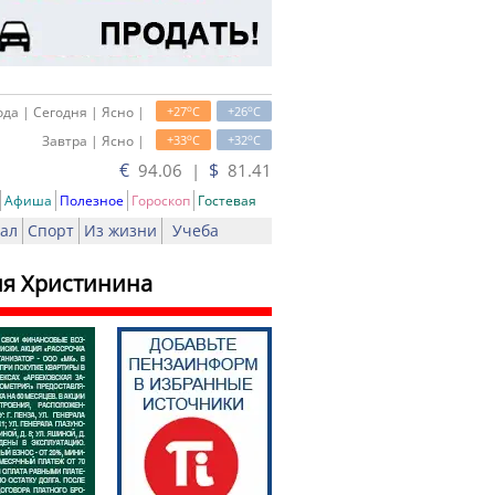
o
o
да | Сегодня | Ясно |
+27
C
+26
C
o
o
Завтра | Ясно |
+33
C
+32
C
€
$
94.06 |
81.41
Афиша
Полезное
Гороскоп
Гостевая
ал
Спорт
Из жизни
Учеба
ия Христинина
ать