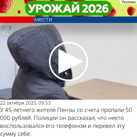
Криминал
Криминал
Пензенец не подарил серьги
Пензенец не подарил серьги
сожительнице и стал жертвой
сожительнице и стал жертвой
Другие новости
Погода и курсы
мести
мести
по теме
валют в Пензе
22 октября 2025, 09:53
У 45-летнего жителя Пензы со счета пропали 50
000 рублей. Полиции он рассказал, что некто
воспользовался его телефоном и перевел эту
сумму себе.