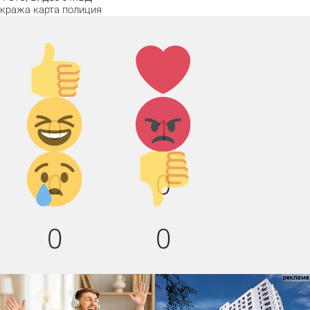
кража
карта
полиция
Палец
Лайк!
вверх!
Дикий
Агрессия!
0
1
смех!
Грусть :(
Палец
0
0
вниз!
0
0