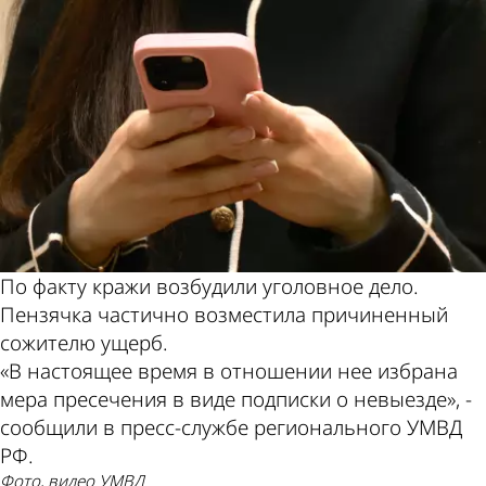
По факту кражи возбудили уголовное дело.
Пензячка частично возместила причиненный
сожителю ущерб.
«В настоящее время в отношении нее избрана
мера пресечения в виде подписки о невыезде», -
сообщили в пресс-службе регионального УМВД
РФ.
фото, видео УМВД