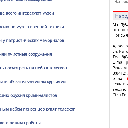
ще всего интересуют музеи
Наро
Мы пуб
урсию по музею военной техники
от наши
Присыл
ии у патриотических мемориалов
Адрес р
ул. Кир
или очистные сооружения
Тел: 8(
E-mail 
Рекламн
ь посмотреть на небо в телескоп
8(8412)
e-mail:
ить обязательными экскурсиями
Если ВЫ
тексте,
Ctrl+Ent
екцию оружия криминалистов
ным небом пензенцев купят телескоп
ового режима работы