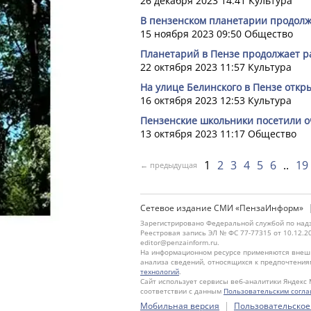
26 декабря 2023 14:41
Культура
В пензенском планетарии продолж
15 ноября 2023 09:50
Общество
Планетарий в Пензе продолжает р
22 октября 2023 11:57
Культура
На улице Белинского в Пензе откр
16 октября 2023 12:53
Культура
Пензенские школьники посетили 
13 октября 2023 11:17
Общество
1
2
3
4
5
6
19
← предыдущая
Сетевое издание СМИ «ПензаИнформ»
Зарегистрировано Федеральной службой по надз
Реестровая запись ЭЛ № ФС 77-77315 от 10.12.2
editor@penzainform.ru.
На информационном ресурсе применяются внешн
анализа сведений, относящихся к предпочтения
технологий
.
Сайт использует сервисы веб-аналитики Яндекс 
соответствии с данным
Пользовательским согл
|
Мобильная версия
Пользовательское