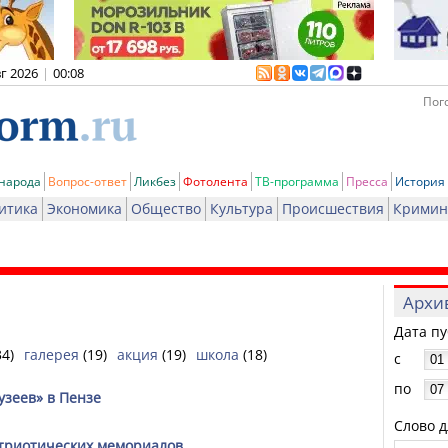
вг 2026
|
00:08
Пого
 народа
Вопрос-ответ
Ликбез
Фотолента
ТВ-программа
Пресса
История
итика
Экономика
Общество
Культура
Происшествия
Кримин
Архи
Дата п
34)
галерея
(19)
акция
(19)
школа
(18)
с
по
зеев» в Пензе
Слово д
атриотических мемориалов