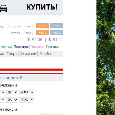
o
o
да | Сегодня | Ясно |
+21
C
+20
C
o
o
Завтра | Ясно |
+33
C
+32
C
€
$
94.06 |
81.41
Афиша
Полезное
Гороскоп
Гостевая
ал
Спорт
Из жизни
Учеба
в новостей
убликации
ля поиска