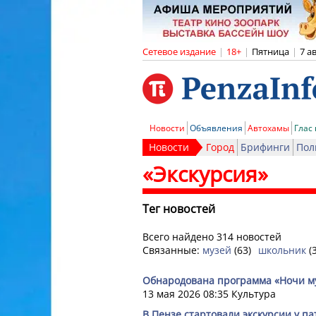
Сетевое издание
|
18+
|
Пятница
|
7 а
Новости
Объявления
Автохамы
Глас
Новости
Город
Брифинги
Пол
«Экскурсия»
Тег новостей
Всего найдено 314 новостей
Связанные:
музей
(63)
школьник
(
Обнародована программа «Ночи му
13 мая 2026 08:35
Культура
В Пензе стартовали экскурсии у п