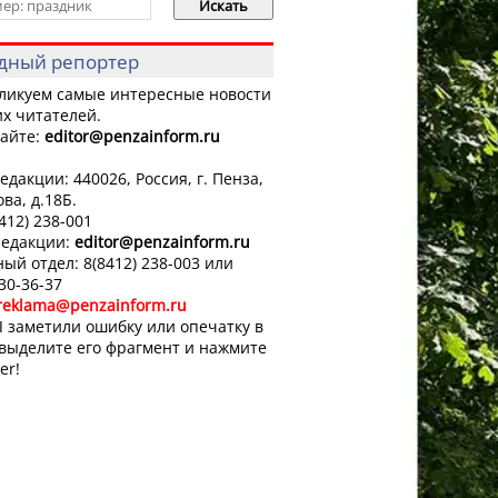
дный репортер
ликуем самые интересные новости
х читателей.
айте:
editor
@penzainform.ru
едакции: 440026, Россия, г. Пенза,
ова, д.18Б.
8412) 238-001
редакции:
editor
@penzainform.ru
ый отдел: 8(8412) 238-003 или
 30-36-37
reklama@penzainform.ru
 заметили ошибку или опечатку в
 выделите его фрагмент и нажмите
er!