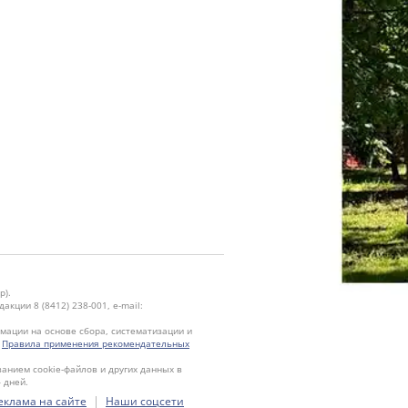
р).
кции 8 (8412) 238-001, e-mail:
ации на основе сбора, систематизации и
.
Правила применения рекомендательных
ванием cookie-файлов и других данных в
 дней.
|
еклама на сайте
Наши соцсети