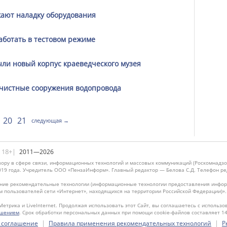
ают наладку оборудования
аботать в тестовом режиме
ыли новый корпус краеведческого музея
очистные сооружения водопровода
20
21
следующая →
|18+|
2011—2026
ору в сфере связи, информационных технологий и массовых коммуникаций (Роскомнадзо
019 года. Учредитель ООО «ПензаИнформ». Главный редактор — Белова С.Д. Телефон реда
ие рекомендательные технологии (информационные технологии предоставления информ
м пользователей сети «Интернет», находящихся на территории Российской Федерации)»
Метрика и LiveInternet. Продолжая использовать этот Сайт, вы соглашаетесь с использо
ашением
. Срок обработки персональных данных при помощи cookie-файлов составляет 14
|
|
 соглашение
Правила применения рекомендательных технологий
Р