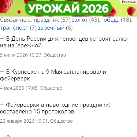
Тег новостей
Тег новостей
«Фейерверк»
«Фейерверк»
Всего найдено 112 новостей
Связанные:
праздник
(57)
салют
(43)
победа
(18)
транспорт
(7)
заречный
(6)
В День России для пензенцев устроят салют
на набережной
5 июня 2026 10:37
Общество
В Кузнецке на 9 Мая запланировали
фейерверк
4 мая 2026 17:05
Общество
Фейерверки в новогодние праздники:
составлено 15 протоколов
23 января 2026 16:01
Общество