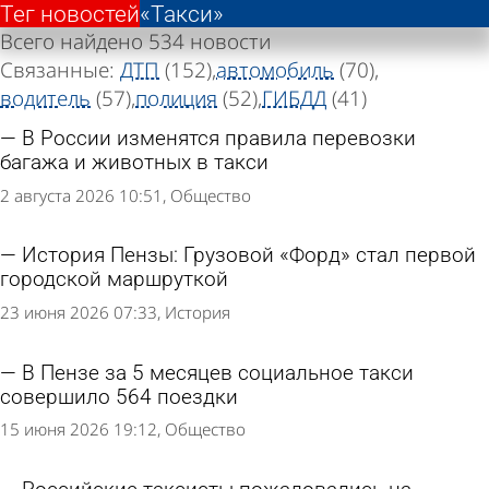
Тег новостей
Тег новостей
«Такси»
«Такси»
Всего найдено 534 новости
Связанные:
ДТП
(152)
автомобиль
(70)
водитель
(57)
полиция
(52)
ГИБДД
(41)
В России изменятся правила перевозки
багажа и животных в такси
2 августа 2026 10:51
Общество
История Пензы: Грузовой «Форд» стал первой
городской маршруткой
23 июня 2026 07:33
История
В Пензе за 5 месяцев социальное такси
совершило 564 поездки
15 июня 2026 19:12
Общество