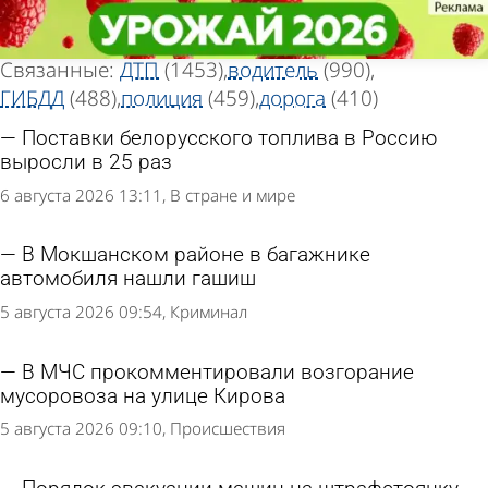
Тег новостей
Тег новостей
«Автомобиль»
«Автомобиль»
Всего найдено 5635 новостей
Связанные:
ДТП
(1453)
водитель
(990)
ГИБДД
(488)
полиция
(459)
дорога
(410)
Поставки белорусского топлива в Россию
выросли в 25 раз
6 августа 2026 13:11
В стране и мире
В Мокшанском районе в багажнике
автомобиля нашли гашиш
5 августа 2026 09:54
Криминал
В МЧС прокомментировали возгорание
мусоровоза на улице Кирова
5 августа 2026 09:10
Происшествия