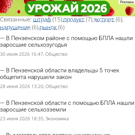
Тег новостей
Тег новостей
«Россельхознадзор»
«Россельхознадзор»
Всего найдено 88 новостей
Связанные:
штраф
(15)
продукт
(7)
экспорт
(6)
нарушение
(6)
рынок
(6)
В Пензенском районе с помощью БПЛА нашли
заросшие сельхозугодья
30 июля 2026 16:47
Общество
В Пензенской области владельцы 5 точек
общепита нарушили закон
28 июня 2026 13:20
Общество
В Пензенской области с помощью БПЛА нашли
заросшие сельхозземли
23 июня 2026 18:35
Экономика