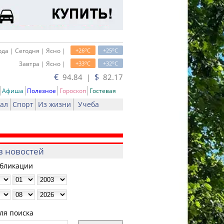
o
o
да | Сегодня | Ясно |
+26
C
+25
C
o
o
Завтра | Ясно |
+33
C
+32
C
€
$
94.84 |
82.17
Афиша
Полезное
Гороскоп
Гостевая
ал
Спорт
Из жизни
Учеба
в новостей
убликации
ля поиска