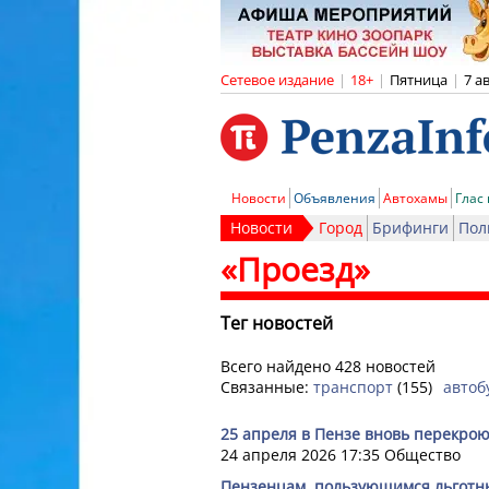
Сетевое издание
|
18+
|
Пятница
|
7 а
Новости
Объявления
Автохамы
Глас
Новости
Город
Брифинги
Пол
«Проезд»
Тег новостей
Всего найдено 428 новостей
Связанные:
транспорт
(155)
автоб
25 апреля в Пензе вновь перекрою
24 апреля 2026 17:35
Общество
Пензенцам, пользующимся льготны