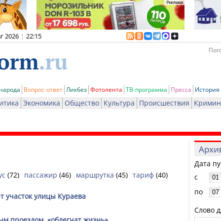
вг 2026
|
22:15
Пого
 народа
Вопрос-ответ
Ликбез
Фотолента
ТВ-программа
Пресса
История
итика
Экономика
Общество
Культура
Происшествия
Кримин
Архи
Дата п
ус
(72)
пассажир
(46)
маршрутка
(45)
тариф
(40)
с
по
т участок улицы Кураева
Слово д
м проездом, «облегчат жизнь»