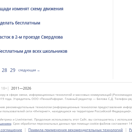
ощади изменят схему движения
сделать бесплатным
асток в 2-м проезде Свердлова
бесплатным для всех школьников
28
29
следующая →
|18+|
2011—2026
ору в сфере связи, информационных технологий и массовых коммуникаций (Роскомнадзо
019 года. Учредитель ООО «ПензаИнформ». Главный редактор — Белова С.Д. Телефон реда
ие рекомендательные технологии (информационные технологии предоставления информ
м пользователей сети «Интернет», находящихся на территории Российской Федерации)»
Метрика и LiveInternet. Продолжая использовать этот Сайт, вы соглашаетесь с использо
ашением
. Срок обработки персональных данных при помощи cookie-файлов составляет 14
|
|
 соглашение
Правила применения рекомендательных технологий
Р