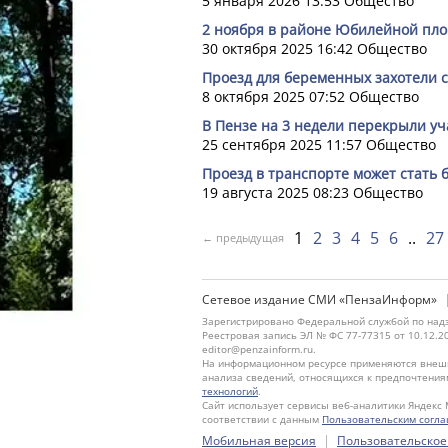
5 января 2026 13:53
Общество
2 ноября в районе Юбилейной пл
30 октября 2025 16:42
Общество
Проезд для беременных захотели 
8 октября 2025 07:52
Общество
В Пензе на 3 недели перекрыли уч
25 сентября 2025 11:57
Общество
Проезд в транспорте может стать 
19 августа 2025 08:23
Общество
1
2
3
4
5
6
27
← предыдущая
Сетевое издание СМИ «ПензаИнформ»
Зарегистрировано Федеральной службой по надз
Реестровая запись ЭЛ № ФС 77-77315 от 10.12.2
editor@penzainform.ru.
На информационном ресурсе применяются внешн
анализа сведений, относящихся к предпочтения
технологий
.
Сайт использует сервисы веб-аналитики Яндекс 
соответствии с данным
Пользовательским согл
|
Мобильная версия
Пользовательское