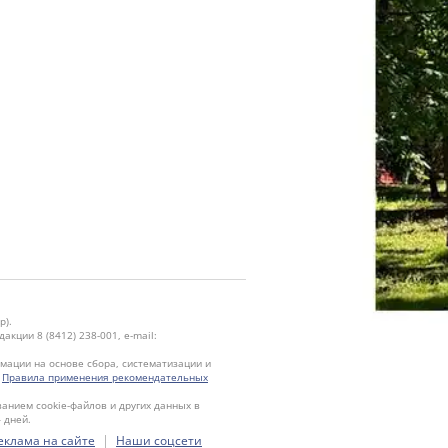
р).
кции 8 (8412) 238-001, e-mail:
ации на основе сбора, систематизации и
.
Правила применения рекомендательных
ванием cookie-файлов и других данных в
 дней.
|
еклама на сайте
Наши соцсети