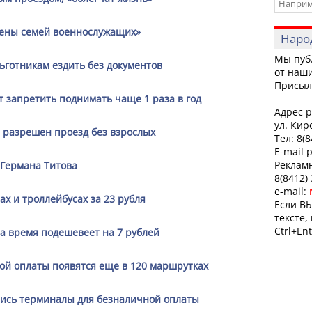
лены семей военнослужащих»
Наро
Мы пуб
ьготникам ездить без документов
от наши
Присыл
т запретить поднимать чаще 1 раза в год
Адрес р
ул. Кир
а разрешен проезд без взрослых
Тел: 8(
E-mail 
Рекламн
 Германа Титова
8(8412)
e-mail:
ах и троллейбусах за 23 рубля
Если ВЫ
тексте,
Ctrl+Ent
а время подешевеет на 7 рублей
ой оплаты появятся еще в 120 маршрутках
лись терминалы для безналичной оплаты