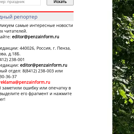
дный репортер
ликуем самые интересные новости
х читателей.
айте:
editor
@penzainform.ru
едакции: 440026, Россия, г. Пенза,
ова, д.18Б.
8412) 238-001
редакции:
editor
@penzainform.ru
ый отдел: 8(8412) 238-003 или
 30-36-37
reklama@penzainform.ru
 заметили ошибку или опечатку в
 выделите его фрагмент и нажмите
er!