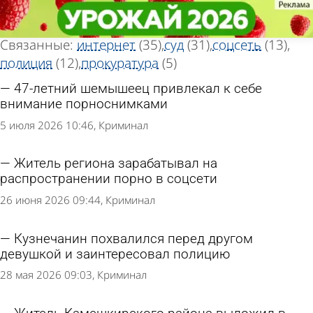
Тег новостей
Тег новостей
«Порнография»
«Порнография»
Всего найдено 74 новости
Связанные:
интернет
(35)
суд
(31)
соцсеть
(13)
полиция
(12)
прокуратура
(5)
47-летний шемышеец привлекал к себе
внимание порноснимками
5 июля 2026 10:46
Криминал
Житель региона зарабатывал на
распространении порно в соцсети
26 июня 2026 09:44
Криминал
Кузнечанин похвалился перед другом
девушкой и заинтересовал полицию
28 мая 2026 09:03
Криминал