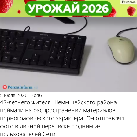
Криминал
Криминал
47-летний шемышеец привлекал
47-летний шемышеец привлекал
Другие новости по
Погода и курсы
к себе внимание порноснимками
к себе внимание порноснимками
теме
валют в Пензе
5 июля 2026, 10:46
47-летнего жителя Шемышейского района
поймали на распространении материалов
порнографического характера. Он отправлял
фото в личной переписке с одним из
пользователей Сети.