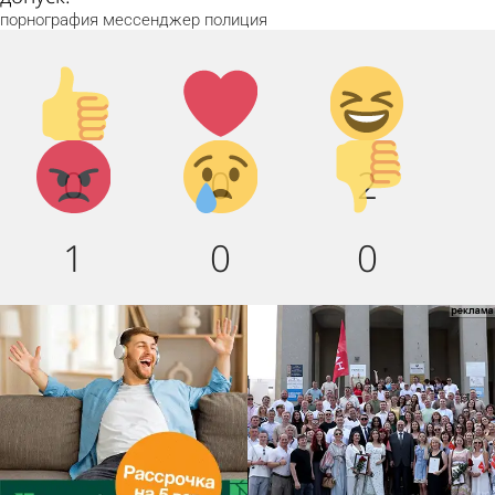
порнография
мессенджер
полиция
Палец
Лайк!
Дикий
вверх!
смех!
Агрессия!
Грусть
Палец
0
0
2
:(
вниз!
1
0
0