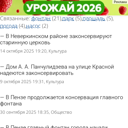
Тег новостей
Тег новостей
«Консервация»
«Консервация»
Всего найдено 26 новостей
Связанные:
фонтан
(21)
парк
(5)
площадь
(5)
погода
(4)
насос
(2)
В Неверкинском районе законсервируют
старинную церковь
14 октября 2025 19:20
Культура
Дом А. А. Панчулидзева на улице Красной
надеются законсервировать
9 октября 2025 19:31
Культура
В Пензе продолжается консервация главного
фонтана
30 сентября 2025 18:35
Общество
В Пензе главный фонтан города начали