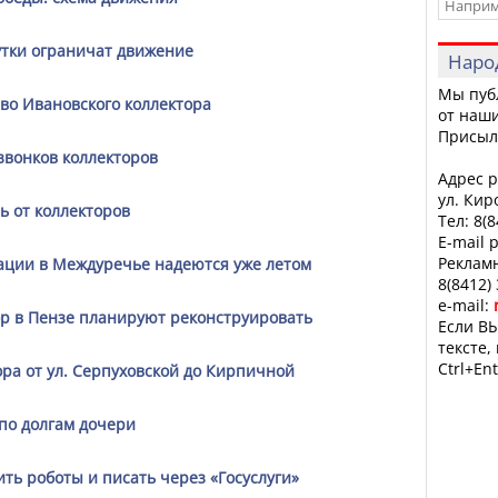
утки ограничат движение
Наро
Мы пуб
во Ивановского коллектора
от наши
Присыл
 звонков коллекторов
Адрес р
ул. Кир
 от коллекторов
Тел: 8(
E-mail 
Рекламн
ации в Междуречье надеются уже летом
8(8412)
e-mail:
р в Пензе планируют реконструировать
Если ВЫ
тексте,
Ctrl+Ent
ра от ул. Серпуховской до Кирпичной
 по долгам дочери
ть роботы и писать через «Госуслуги»