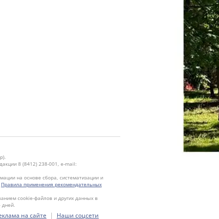
р).
кции 8 (8412) 238-001, e-mail:
ации на основе сбора, систематизации и
.
Правила применения рекомендательных
ванием cookie-файлов и других данных в
 дней.
|
еклама на сайте
Наши соцсети