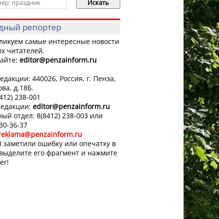
дный репортер
ликуем самые интересные новости
х читателей.
айте:
editor
@penzainform.ru
едакции: 440026, Россия, г. Пенза,
ова, д.18Б.
8412) 238-001
редакции:
editor
@penzainform.ru
ый отдел: 8(8412) 238-003 или
 30-36-37
reklama@penzainform.ru
 заметили ошибку или опечатку в
 выделите его фрагмент и нажмите
er!