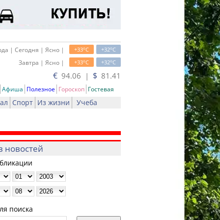
o
o
да | Сегодня | Ясно |
+33
C
+32
C
o
o
Завтра | Ясно |
+33
C
+32
C
€
$
94.06 |
81.41
Афиша
Полезное
Гороскоп
Гостевая
ал
Спорт
Из жизни
Учеба
в новостей
убликации
ля поиска