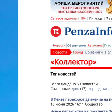
Сетевое издание
|
18+
|
Пятница
|
7 а
Новости
Объявления
Автохамы
Глас
Новости
Город
Брифинги
Пол
«Коллектор»
Тег новостей
Всего найдено 69 новостей
Связанные:
долг
(17)
горводокана
В Пензе перекроют движение на п
16 июня 2026 16:11
Общество
Новое перекрытие на проспекте П