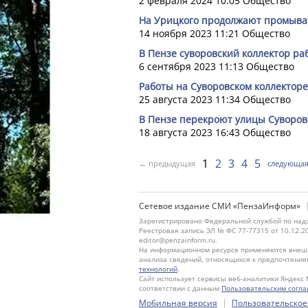
2 февраля 2024 10:05
Общество
На Урицкого продолжают промыва
14 ноября 2023 11:21
Общество
В Пензе суворовский коллектор ра
6 сентября 2023 11:13
Общество
Работы на Суворовском коллектор
25 августа 2023 11:34
Общество
В Пензе перекроют улицы Суворов
18 августа 2023 16:43
Общество
1
2
3
4
5
← предыдущая
следующа
Сетевое издание СМИ «ПензаИнформ»
Зарегистрировано Федеральной службой по надз
Реестровая запись ЭЛ № ФС 77-77315 от 10.12.2
editor@penzainform.ru.
На информационном ресурсе применяются внешн
анализа сведений, относящихся к предпочтения
технологий
.
Сайт использует сервисы веб-аналитики Яндекс 
соответствии с данным
Пользовательским согл
|
Мобильная версия
Пользовательское