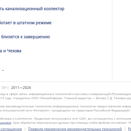
ть канализационный коллектор
ботает в штатном режиме
е близятся к завершению
а и Чехова
я →
|18+|
2011—2026
ору в сфере связи, информационных технологий и массовых коммуникаций (Роскомнадзо
019 года. Учредитель ООО «ПензаИнформ». Главный редактор — Белова С.Д. Телефон реда
ие рекомендательные технологии (информационные технологии предоставления информ
м пользователей сети «Интернет», находящихся на территории Российской Федерации)»
Метрика и LiveInternet. Продолжая использовать этот Сайт, вы соглашаетесь с использо
ашением
. Срок обработки персональных данных при помощи cookie-файлов составляет 14
|
|
 соглашение
Правила применения рекомендательных технологий
Р