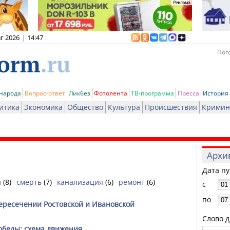
вг 2026
|
14:47
Пого
 народа
Вопрос-ответ
Ликбез
Фотолента
ТВ-программа
Пресса
История
итика
Экономика
Общество
Культура
Происшествия
Кримин
Архи
Дата п
л
(8)
смерть
(7)
канализация
(6)
ремонт
(6)
с
по
ересечении Ростовской и Ивановской
Слово д
обеды: схема движения