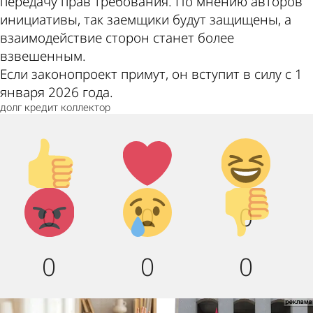
передачу прав требования. По мнению авторов
инициативы, так заемщики будут защищены, а
взаимодействие сторон станет более
взвешенным.
Если законопроект примут, он вступит в силу с 1
января 2026 года.
долг
кредит
коллектор
Палец
Лайк!
Дикий
вверх!
смех!
Агрессия!
Грусть :
Палец
0
0
0
(
вниз!
0
0
0