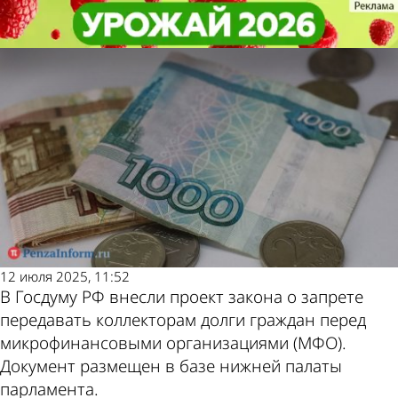
Общество
Общество
Должников МФО захотели
Должников МФО захотели
Другие новости по
Погода и курсы
защитить от коллекторов
защитить от коллекторов
теме
валют в Пензе
12 июля 2025, 11:52
В Госдуму РФ внесли проект закона о запрете
передавать коллекторам долги граждан перед
микрофинансовыми организациями (МФО).
Документ размещен в базе нижней палаты
парламента.