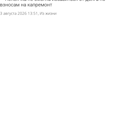
взносам на капремонт
3 августа 2026 13:51
Из жизни
Объем продаж кредитов наличными в России
вырос на 64%
3 августа 2026 12:07
Экономика
Пензенского бизнесмена поймали на
сокрытии от налоговой почти 6 млн руб.
31 июля 2026 08:50
Криминал
Пьяный водитель инсценировал смерть ради
свободы
28 июля 2026 12:25
В стране и мире