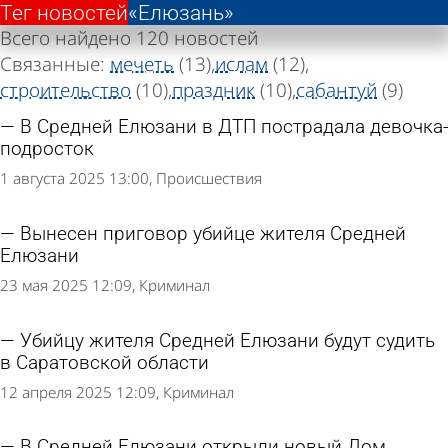
Тег новостей
Тег новостей
«Елюзань»
«Елюзань»
Всего найдено 120 новостей
Связанные:
мечеть
(13)
ислам
(12)
строительство
(10)
праздник
(10)
сабантуй
(9)
В Средней Елюзани в ДТП пострадала девочка-
подросток
1 августа 2025 13:00
Происшествия
Вынесен приговор убийце жителя Средней
Елюзани
23 мая 2025 12:09
Криминал
Убийцу жителя Средней Елюзани будут судить
в Саратовской области
12 апреля 2025 12:09
Криминал
В Средней Елюзани открыли новый Дом